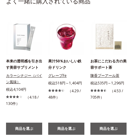
よく一緒に購入されている商品
本来の透明感を引き出
果汁50％おいしい鉄
お茶にこだわる方の美
す美容サプリメント
分ドリンク
容サポート茶
カラーシナジー（パイ
グレープFe
陳香プーアール茶
ン風味）
税込518円～1,404円
税込535円～1,296円
税込4,104円
（4.29 /
（4.53 /
（4.18 /
48件）
705件）
130件）
商品を選ぶ
商品を選ぶ
商品を選ぶ