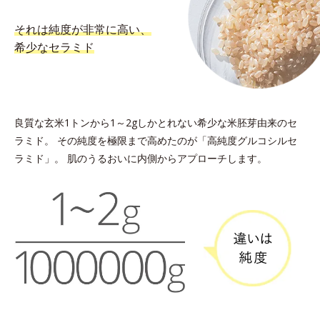
それは純度が非常に高い、
希少なセラミド
良質な玄米1トンから1～2gしかとれない希少な米胚芽由来のセ
ラミド。
その純度を極限まで高めたのが「高純度グルコシルセ
ラミド」。
肌のうるおいに内側からアプローチします。