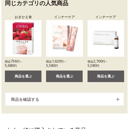
同じカテゴリの人気商品
おきかえ食
インナーケア
インナーケア
756
1,620
2,700
税込
円～
税込
円～
税込
円～
5,680
5,580
5,580
円
円
円
商品を選ぶ
商品を選ぶ
商品を選ぶ
商品を確認する