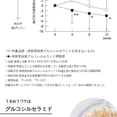
対象品群（米胚芽由来グルコシルセラミドを含まないもの）
米胚芽由来グルコシルセラミド摂取群
出典:薬理と治療 2013,11(41),1051-1059より引用
対象者:乾燥などによる肌荒れを自覚している健常な成人男女133名
試験方法:米胚芽由来グルコシルセラミド1.8mgを含む食品を1日1回12週間摂取
測定項目:経表皮水分蒸散量(TEWL)※頬のデータを抜粋
*
**
群間比較
P＜0.05、
P＜0.01
対象品を摂ったグループと比較して水分が逃げにくくなっているのが確認できました。
うるおうワケは
グルコシルセラミド