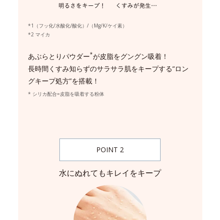
*1（フッ化/水酸化/酸化）/（Mg/K/ケイ素）
*2 マイカ
*
あぶらとりパウダー
が皮脂をグングン吸着！
長時間くすみ知らずのサラサラ肌をキープする“ロン
グキープ処方”を搭載！
* シリカ配合=皮脂を吸着する粉体
POINT 2
水にぬれてもキレイをキープ