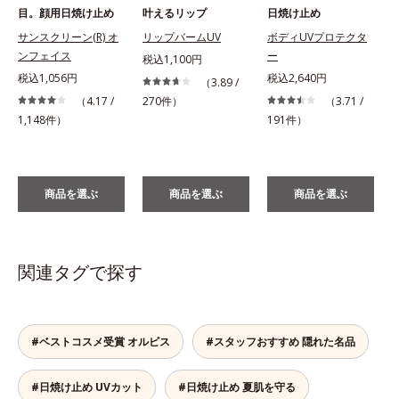
目。顔用日焼け止め
叶えるリップ
日焼け止め
サンスクリーン(R) オ
リップバームUV
ボディUVプロテクタ
ンフェイス
ー
税込1,100円
税込1,056円
税込2,640円
税
（3.89 /
（4.17 /
270件）
（3.71 /
1,148件）
191件）
商品を選ぶ
商品を選ぶ
商品を選ぶ
関連タグで探す
#ベストコスメ受賞 オルビス
#スタッフおすすめ 隠れた名品
#日焼け止め UVカット
#日焼け止め 夏肌を守る