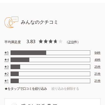
●無香料 ●酸化しやすい油分不使用 ●タール色素不使用
みんなのクチコミ
●SPF50+／PA++++ ●UV耐水性★★ ●スーパーウォータープルー
フ*1 ●スムースヴェールパウダー*2＝セミマット肌を叶える球状
と板状の粉体 ●あぶらとりパウダー*3＝皮脂を吸着する粉体 ●ロ
ングキープ処方＝皮脂吸着粉体とくすみにくい粉体で、崩れにくい
3.83
平均満足度
（
210
件）
処方 ●スキマレスUVプロテクター*4＝隙間なく肌をUVカットでき
る処方 ●保湿成分配合*5
5
94
件
*1：化粧持ち性能 *2：シリカ、セルロース、窒化ホウ素 *3：シ
4
49
件
リカ *4：メトキシケイヒ酸エチルへキシル、ビスエチルヘキシル
3
25
件
オキシフェノールメトキシフェニルトリアジン、酸化チタン、エチ
ルヘキシルトリアゾン *5：ブドウ果実エキス、ヒアルロン酸Na
2
21
件
※アレルギーテスト済＝全ての方にアレルギーが起こらないという
1
21
件
ことではありません。
★を
タップ
で口コミを絞り込み
絞り込みを解除する