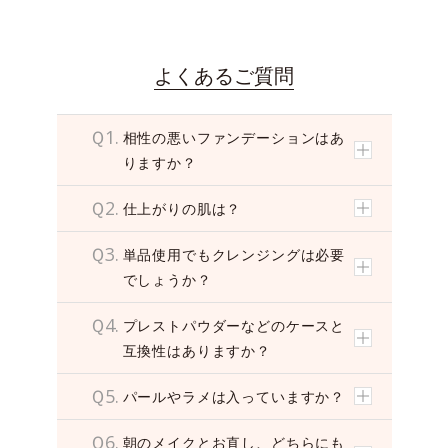
i
d
e
o
よくあるご質問
Ｑ1.
相性の悪いファンデーションはあ
りますか？
Ｑ2.
仕上がりの肌は？
Ｑ3.
単品使用でもクレンジングは必要
でしょうか？
Ｑ4.
プレストパウダーなどのケースと
互換性はありますか？
Ｑ5.
パールやラメは入っていますか？
Ｑ6.
朝のメイクとお直し、どちらにも