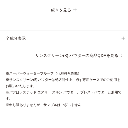
す。
続きを見る
毛穴や色ムラをカバーしながらも、素肌のような透明美肌を叶え
る秘密は「スムースヴェールパウダー(*1)」にあります。7種の
球状粉体(*2)が凹凸を埋めて、肌に薄いヴェールをかけるように
カバー。さらに板状粉体が光を反射して、すっぴん肌のようなナ
全成分表示
チュラルなツヤ感を演出します。
また、皮脂を吸着する「あぶらとりパウダー(*3)」を配合し、く
サンスクリーン(R) パウダーの商品Q&Aを見る
ずれ＆テカリを防いでサラサラ肌が長時間続きます。
パウダータイプながら、SPF50+・PA++++。パウダーならでは
の軽いつけごこちで、日焼け止めが苦手な方にもおすすめです。
※スーパーウォータープルーフ（化粧持ち性能）
水や汗に強いスーパーウォータープルーフ(*4)だから、レジャー
※サンスクリーン(R) パウダーは処方特性上、必ず専用ケースでのご使用を
にも大活躍してくれます。
お願いいたします。
※パフはレステッド エアリー スキン パウダー、プレストパウダーと兼用で
*1 シリカ、セルロース、窒化ホウ素配合＝セミマット肌を叶え
す。
※申し訳ありませんが、サンプルはございません。
る球状と板状の粉体
*2 シリカ6種類、セルロース
*3 シリカ配合＝皮脂を吸着する粉体
*4 化粧持ち性能