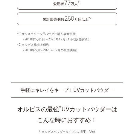
77
*1
愛用者
万人
260
*2
累計販売個数
万個以上
®
サンスクリーン
パウダー購入者数実績
（2018年5月1日～2025年12月31日の販売実績）
オルビス総売上個数
（2018年5月～2025年12月の販売実績）
手軽にキレイをキープ！UVカットパウダー
*
オルビスの最強
UVカットパウダーは
こんな時におすすめ！
* オルビスパウダータイプ内のSPF・PA値