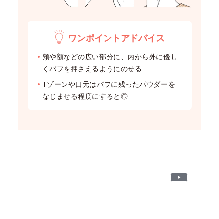
ワンポイントアドバイス
頬や額などの広い部分に、内から外に優し
くパフを押さえるようにのせる
Tゾーンや口元はパフに残ったパウダーを
なじませる程度にすると◎
P
l
a
y
V