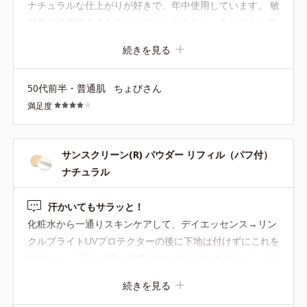
ナチュラルな仕上がりが好きで、年中使用しています。 敏
感肌で使用できるものが少ないこともあり、ありがたい商
品です。 ただ、初期に比べると容量が減ってしまったよう
続きを見る
に感じ、すぐに底見えしてしまいます。 底見えしてからは
縁をくるくるしながら使うのですがそれが軽くストレス。
50代前半・普通肌
ちょびさん
満足度
サンスクリーン(R) パウダー リフィル（パフ付）
ナチュラル
汗かいてもサラッと！
化粧水から一通りスキンケアして、デイエッセンス→リン
クルブライトUVプロテクターの後に下地は付けずにこれを
ササッと。 正しい使い方ではないかもしれませんが、そこ
そこカバーもされるし、なによりサラサラ感がすごいで
続きを見る
す。 汗かいてもサラサラ。 汗を抑えてるのかなと思うく