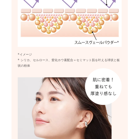
*イメージ
* シリカ、セルロース、窒化ホウ素配合＝セミマット肌を叶える球状と板
状の粉体