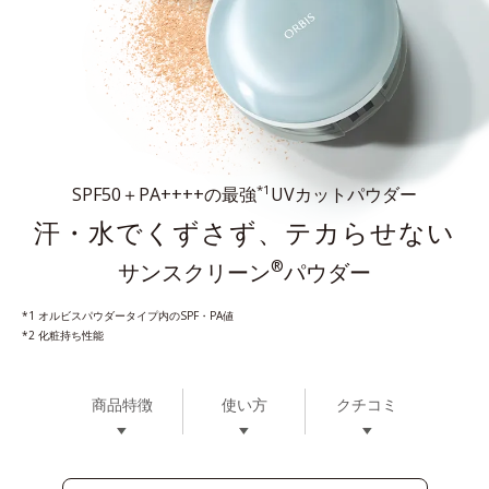
*1
SPF50＋PA++++の最強
UVカットパウダー
汗・水でくずさず、テカらせない
®
サンスクリーン
パウダー
*1 オルビスパウダータイプ内のSPF・PA値
*2 化粧持ち性能
商品特徴
使い方
クチコミ