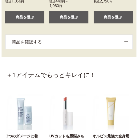
1,056
440
2,750
税込
円
税込
円～
税込
円
1,980
円
商品を選ぶ
商品を選ぶ
商品を選ぶ
商品を確認する
＋1アイテムでもっとキレイに！
3つのダメージに着
UVカットも唇悩みも
オルビス最強の全身用