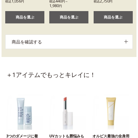
1,056
440
2,750
税込
円
税込
円～
税込
円
1,980
円
商品を選ぶ
商品を選ぶ
商品を選ぶ
商品を確認する
＋1アイテムでもっとキレイに！
3つのダメージに着
UVカットも唇悩みも
オルビス最強の全身用