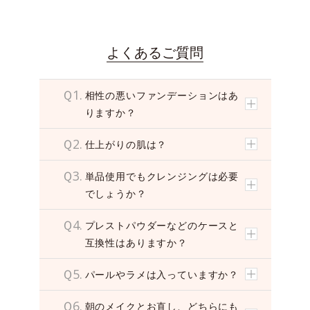
i
d
e
o
よくあるご質問
Ｑ1.
相性の悪いファンデーションはあ
りますか？
Ｑ2.
仕上がりの肌は？
Ｑ3.
単品使用でもクレンジングは必要
でしょうか？
Ｑ4.
プレストパウダーなどのケースと
互換性はありますか？
Ｑ5.
パールやラメは入っていますか？
Ｑ6.
朝のメイクとお直し、どちらにも