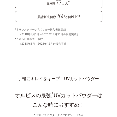
77
*1
愛用者
万人
260
*2
累計販売個数
万個以上
®
サンスクリーン
パウダー購入者数実績
（2018年5月1日～2025年12月31日の販売実績）
オルビス総売上個数
（2018年5月～2025年12月の販売実績）
手軽にキレイをキープ！UVカットパウダー
*
オルビスの最強
UVカットパウダーは
こんな時におすすめ！
* オルビスパウダータイプ内のSPF・PA値