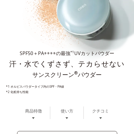
*1
SPF50＋PA++++の最強
UVカットパウダー
汗・水でくずさず、テカらせない
®
サンスクリーン
パウダー
*1 オルビスパウダータイプ内のSPF・PA値
*2 化粧持ち性能
商品特徴
使い方
クチコミ