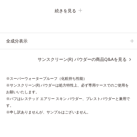
す。
続きを見る
毛穴や色ムラをカバーしながらも、素肌のような透明美肌を叶え
る秘密は「スムースヴェールパウダー(*1)」にあります。7種の
球状粉体(*2)が凹凸を埋めて、肌に薄いヴェールをかけるように
カバー。さらに板状粉体が光を反射して、すっぴん肌のようなナ
全成分表示
チュラルなツヤ感を演出します。
また、皮脂を吸着する「あぶらとりパウダー(*3)」を配合し、く
サンスクリーン(R) パウダーの商品Q&Aを見る
ずれ＆テカリを防いでサラサラ肌が長時間続きます。
パウダータイプながら、SPF50+・PA++++。パウダーならでは
の軽いつけごこちで、日焼け止めが苦手な方にもおすすめです。
※スーパーウォータープルーフ（化粧持ち性能）
水や汗に強いスーパーウォータープルーフ(*4)だから、レジャー
※サンスクリーン(R) パウダーは処方特性上、必ず専用ケースでのご使用を
にも大活躍してくれます。
お願いいたします。
※パフはレステッド エアリー スキン パウダー、プレストパウダーと兼用で
*1 シリカ、セルロース、窒化ホウ素配合＝セミマット肌を叶え
す。
※申し訳ありませんが、サンプルはございません。
る球状と板状の粉体
*2 シリカ6種類、セルロース
*3 シリカ配合＝皮脂を吸着する粉体
*4 化粧持ち性能