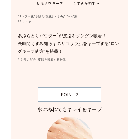
*1（フッ化/水酸化/酸化）/（Mg/K/ケイ素）
*2 マイカ
*
あぶらとりパウダー
が皮脂をグングン吸着！
長時間くすみ知らずのサラサラ肌をキープする“ロン
グキープ処方”を搭載！
* シリカ配合=皮脂を吸着する粉体
POINT 2
水にぬれてもキレイをキープ