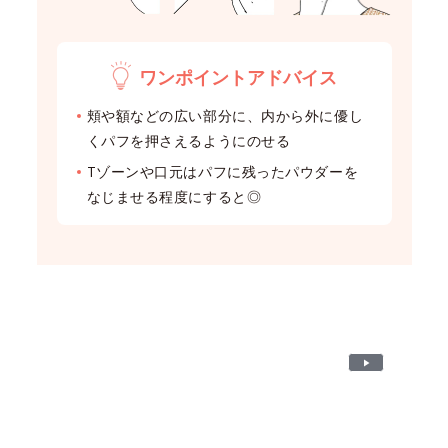
ワンポイントアドバイス
頬や額などの広い部分に、内から外に優し
くパフを押さえるようにのせる
Tゾーンや口元はパフに残ったパウダーを
なじませる程度にすると◎
P
l
a
y
V