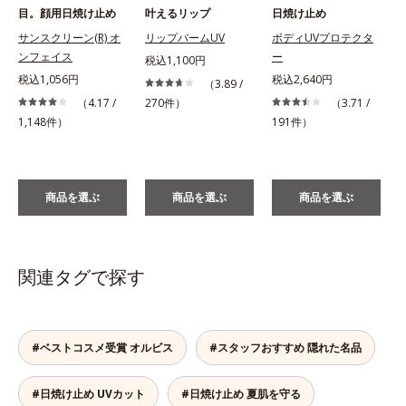
目。顔用日焼け止め
叶えるリップ
日焼け止め
サンスクリーン(R) オ
リップバームUV
ボディUVプロテクタ
ンフェイス
ー
税込1,100円
税込1,056円
税込2,640円
税
（3.89 /
（4.17 /
270件）
（3.71 /
1,148件）
191件）
商品を選ぶ
商品を選ぶ
商品を選ぶ
関連タグで探す
#ベストコスメ受賞 オルビス
#スタッフおすすめ 隠れた名品
#日焼け止め UVカット
#日焼け止め 夏肌を守る