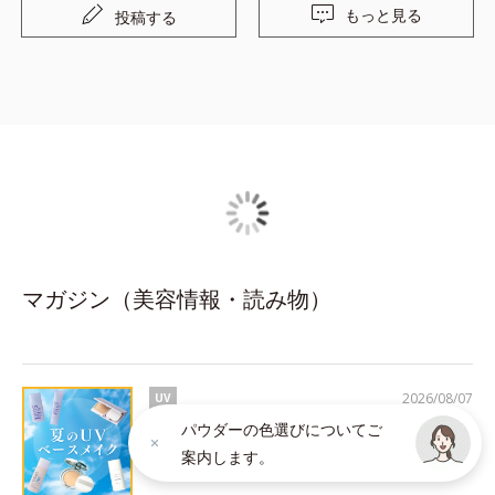
もっと見る
投稿する
マガジン（美容情報・読み物）
2026/08/07
UV
パウダーの色選びについてご
今年こそ、焼かない・崩さない！UVベースメ
案内します。
イク５選