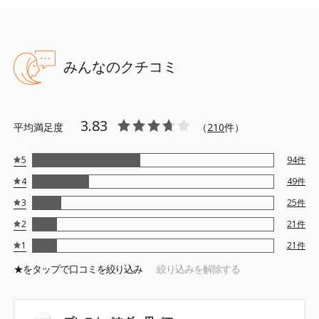
●無香料 ●酸化しやすい油分不使用 ●タール色素不使用
みんなのクチコミ
●SPF50+／PA++++ ●UV耐水性★★ ●スーパーウォータープルー
フ*1 ●スムースヴェールパウダー*2＝セミマット肌を叶える球状
と板状の粉体 ●あぶらとりパウダー*3＝皮脂を吸着する粉体 ●ロ
ングキープ処方＝皮脂吸着粉体とくすみにくい粉体で、崩れにくい
3.83
平均満足度
（
210
件）
処方 ●スキマレスUVプロテクター*4＝隙間なく肌をUVカットでき
る処方 ●保湿成分配合*5
5
94
件
*1：化粧持ち性能 *2：シリカ、セルロース、窒化ホウ素 *3：シ
4
49
件
リカ *4：メトキシケイヒ酸エチルへキシル、ビスエチルヘキシル
3
25
件
オキシフェノールメトキシフェニルトリアジン、酸化チタン、エチ
ルヘキシルトリアゾン *5：ブドウ果実エキス、ヒアルロン酸Na
2
21
件
※アレルギーテスト済＝全ての方にアレルギーが起こらないという
1
21
件
ことではありません。
★を
タップ
で口コミを絞り込み
絞り込みを解除する