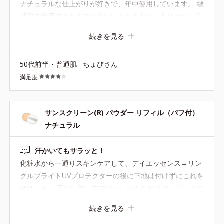
ナチュラルな仕上がりが好きで、年中使用しています。 敏
感肌で使用できるものが少ないこともあり、ありがたい商
品です。 ただ、初期に比べると容量が減ってしまったよう
続きを見る
に感じ、すぐに底見えしてしまいます。 底見えしてからは
縁をくるくるしながら使うのですがそれが軽くストレス。
50代前半・普通肌
ちょびさん
満足度
サンスクリーン(R) パウダー リフィル（パフ付）
ナチュラル
汗かいてもサラッと！
化粧水から一通りスキンケアして、デイエッセンス→リン
クルブライトUVプロテクターの後に下地は付けずにこれを
ササッと。 正しい使い方ではないかもしれませんが、そこ
そこカバーもされるし、なによりサラサラ感がすごいで
続きを見る
す。 汗かいてもサラサラ。 汗を抑えてるのかなと思うく