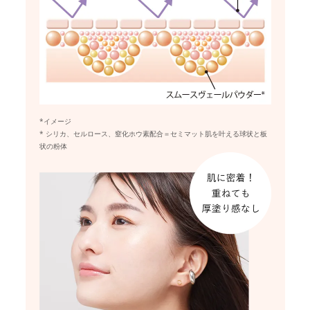
*イメージ
* シリカ、セルロース、窒化ホウ素配合＝セミマット肌を叶える球状と板
状の粉体