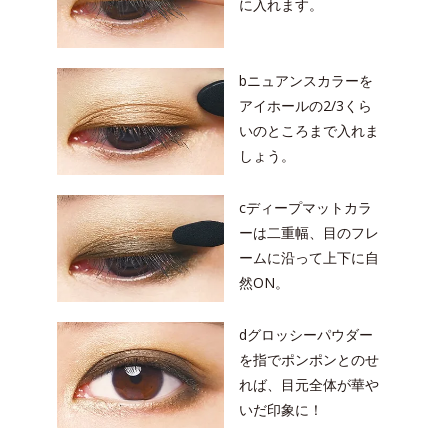
に入れます。
bニュアンスカラーを
アイホールの2/3くら
いのところまで入れま
しょう。
cディープマットカラ
ーは二重幅、目のフレ
ームに沿って上下に自
然ON。
dグロッシーパウダー
を指でポンポンとのせ
れば、目元全体が華や
いだ印象に！