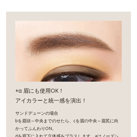
+α 眉にも使用OK！
アイカラーと統一感を演出！
サンドデューンの場合
bを眉頭～中央までのせたら、cを眉の中央～眉尻に向
かってふんわりON。
dを眉下に入れて立体感をプラスします。aはノーズシ