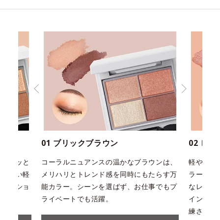
01 ブリックブラウン
02 ビ
ンがパッと
コーラルニュアンスの温かなブラウンは、
軽やかな
ならない軽
メリハリとトレンド感を同時にもたらす万
ラーリン
ュエーショ
能カラー。シーンを選ばず、お仕事でもプ
なレッド
ライベートでも活躍。
インでも
練された