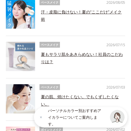
2026/08/05
ベースメイク
汗・皮脂に負けない！夏の“ここだけ”メイク
術
2026/07/15
ベースメイク
夏もサラリ肌をあきらめない！社員のこだわ
りは？
2026/07/03
ベースメイク
夏の肌、焼けたくない。でもくずしたくな
い。
パーソナルカラー別おすすめア
イカラーについてご案内しま
す。
2026/07/02
ポイントメイク