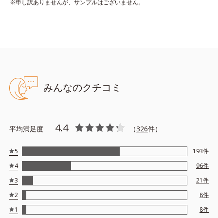
※申し訳ありませんが、サンプルはございません。
＊１ マイカ、ステアロイルグルタミン酸2Na、水酸化Al ＊２
リンゴ酸ジイソステアリル ＊３ 酸化鉄、マイカ、ステアロイル
グルタミン酸2Na、水酸化Al ＊４ マイカ、酸化チタン、ジメチ
コン ＊５ スクワラン ＊6 マイカ、酸化チタン、ジメチコン
※アレルギーテスト済＝全ての方にアレルギーが起こらないという
ことではありません。
みんなのクチコミ
4.4
平均満足度
（
326
件）
5
193
件
4
96
件
3
21
件
2
8
件
1
8
件