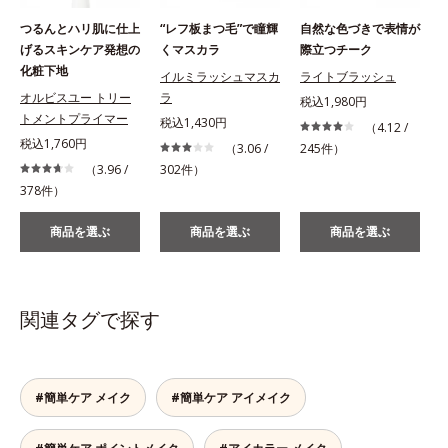
つるんとハリ肌に仕上
“レフ板まつ毛”で瞳輝
自然な色づきで表情が
げるスキンケア発想の
くマスカラ
際立つチーク
化粧下地
イルミラッシュマスカ
ライトブラッシュ
オルビスユー トリー
ラ
税込1,980円
トメントプライマー
税込1,430円
税
（4.12 /
税込1,760円
（3.06 /
245件）
（3.96 /
302件）
378件）
2
商品を選ぶ
商品を選ぶ
商品を選ぶ
関連タグで探す
#簡単ケア メイク
#簡単ケア アイメイク