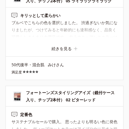
入り、チップ2本付） 05 ライラックライラック
キリッとして柔らかい
ブルベでこちらの色を選択しました。 渋過ぎないか気にな
りましたが、つけてみると年齢的にも違和感なく、品良く
可愛らしさもあり大満足です。 右上のニュアンスカラーは
特にお気に入り。可愛い色でテンション上がります。 右下
続きを見る
のディープマットカラーは目を大きく見せてくれるのでア
イライナーを使わずにいます。 また、最初のうちは今ひと
50代後半・混合肌
みけさん
つ使えなかったのが左下のパウダー。今は下瞼の目尻の三
満足度
角ゾーン（下瞼はそれのみ使用）や上瞼の真ん中（黒目の
上あたり）にほんの少し付けるなどして楽しんでいます。
フォートーンズスタイリングアイズ（鏡付ケース
入り、チップ2本付） 02 ビターレッド
定番色
サステナブルセールで購入。 思ったよりも明るい色に発色
しました。 ディープマットカラーはアイブロウに足すと統