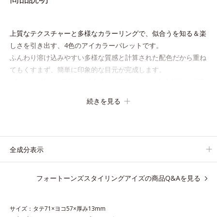
上質なテクスチャーと多様なカラーリングで、似合うを知る＆楽
しさを引き出す、4色のアイカラーパレットです。
ふんわり溶け込みやすい多様な質感と計算された配色だから重ね
てもくすまず、簡単に印象的な目元が完成します。
2色だけを使って簡単に。3色使って印象的に。4色全部使えば可
能性は無限大。もちろん単色使いもOK！
続きを見る
あなたらしさを引き立てる4つのレイヤーで、幾通りもの旬なア
イメイクをお楽しみください。
全成分表示
●無香料 ●酸化しやすい油分不使用●アミノ酸コーティング粉体*1配
フォートーンズスタイリングアイズの商品Q&Aを見る
合＝仕上がり向上粉体●高密着成分*2配合＝化粧持ち向上成分●高発
色ピグメント処方*3＝クリアな発色を叶える処方●ラスターパール
*4配合＝仕上がり向上パール●オリーブスクワラン＊5、アーモンド
サイズ：タテ71×ヨコ57×厚み13mm
エキス配合＝植物性保湿成分●特殊コーティング処理パール*6配合