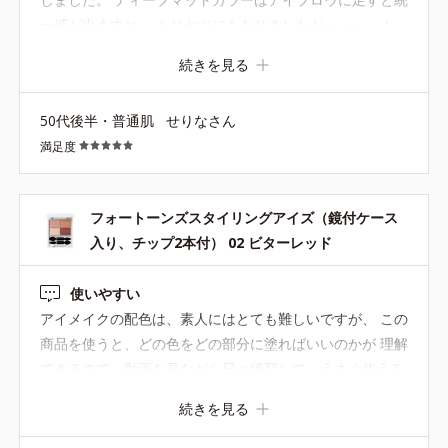
一感が出ますね。 トリセツにもありましたが・・・。 レ
ッドブラウン良いですね(^^♪ 秋色っぽくも感じたのでその
続きを見る
時期にヘビロテする予定です。 リップの色も悩まずに済み
そうなので良いお買い物をしました。
50代後半・普通肌
せりなさん
満足度
フォートーンズスタイリングアイズ（鏡付ケース
入り、チップ2本付） 02 ビターレッド
使いやすい
アイメイクの配色は、素人にはとても難しいですが、 この
商品を使うと、どの色をどの部分に塗ればいいのかが 理解
できるので、動画を見ながら日々練習して、うまく使える
ようになりました。
続きを見る