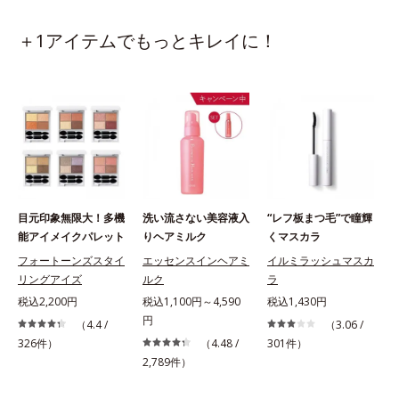
＋1アイテムでもっとキレイに！
目元印象無限大！多機
洗い流さない美容液入
“レフ板まつ毛”で瞳輝
能アイメイクパレット
りヘアミルク
くマスカラ
フォートーンズスタイ
エッセンスインヘアミ
イルミラッシュマスカ
リングアイズ
ルク
ラ
税込2,200円
税込1,100円～4,590
税込1,430円
円
（4.4 /
（3.06 /
326件）
（4.48 /
301件）
2,789件）