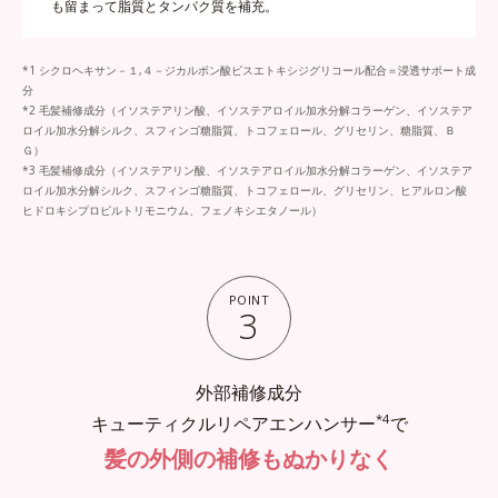
も留まって脂質とタンパク質を補充。
*1 シクロヘキサン－１,４－ジカルボン酸ビスエトキシジグリコール配合＝浸透サポート成
分
*2 毛髪補修成分（イソステアリン酸、イソステアロイル加水分解コラーゲン、イソステア
ロイル加水分解シルク、スフィンゴ糖脂質、トコフェロール、グリセリン、糖脂質、Ｂ
Ｇ）
*3 毛髪補修成分（イソステアリン酸、イソステアロイル加水分解コラーゲン、イソステア
ロイル加水分解シルク、スフィンゴ糖脂質、トコフェロール、グリセリン、ヒアルロン酸
ヒドロキシプロピルトリモニウム、フェノキシエタノール）
POINT
3
外部補修成分
*4
キューティクルリペアエンハンサー
で
髪の外側の補修もぬかりなく