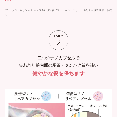
*1 シクロヘキサン－１,４－ジカルボン酸ビスエトキシジグリコール配合＝浸透サポート成
分
POINT
2
二つのナノカプセルで
失われた髪内部の脂質・タンパク質を補い
健やかな髪を保ちます