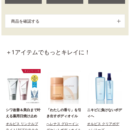
商品を確認する
＋1アイテムでもっとキレイに！
シワ改善＆美白まで叶
「わたしの香り」を引
ニキビに負けないボデ
える薬用日焼け止め
き出すボディオイル
ィへ
オルビス リンクルブ
へレナス グローイン
オルビス クリアボデ
ライトUVプロテクタ
グセントボディオイル
ィシリーズ