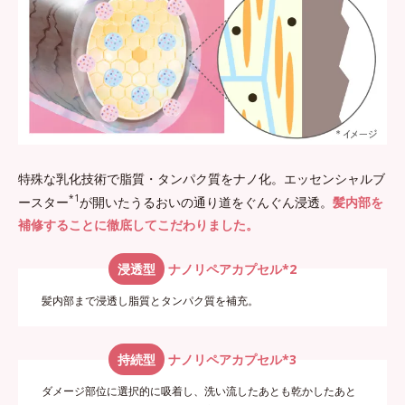
特殊な乳化技術で脂質・タンパク質をナノ化。エッセンシャルブ
*1
ースター
が開いたうるおいの通り道をぐんぐん浸透。
髪内部を
補修することに徹底してこだわりました。
浸透型
ナノリペアカプセル*2
髪内部まで浸透し脂質とタンパク質を補充。
持続型
ナノリペアカプセル*3
ダメージ部位に選択的に吸着し、洗い流したあとも乾かしたあと