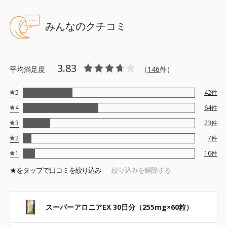
みんなのクチコミ
3.83
平均満足度
（
146
件）
5
42
件
4
64
件
3
23
件
2
7
件
1
10
件
★を
タップ
で口コミを絞り込み
絞り込みを解除する
スーパーアロニアEX 30日分（255mg×60粒）