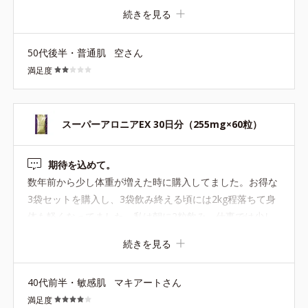
すが… むしろ日々体脂肪率の増加が…(;_;) 食事も気をつ
続きを見る
け、多少ですが運動も始めてはいますが目に見える効果が
なかなか出ない現状が辛いです… どの位継続すると体がか
50代後半・普通肌
空さん
わってくるのか分かればもう少し続けてみたいのですが、
満足度
お高いのでそれに見合う効果がなければ継続は苦しいで
す。 もう少し他の方の口コミを見ながら継続は考えたいと
思います。
スーパーアロニアEX 30日分（255mg×60粒）
期待を込めて。
数年前から少し体重が増えた時に購入してました。お得な
3袋セットを購入し、3袋飲み終える頃には2kg程落ちて身
体も軽くなってました。私は朝に2粒飲み、仕事では少し
身体を動かしてますが飲んでいない時より身体のめぐりが
続きを見る
良くなっているように感じました。年齢的に体重が落ちに
くくなってきていますが、今回も期待を込めてしばらく飲
40代前半・敏感肌
マキアートさん
んでみます。少しお値段張るのでまたお得な3袋セットが
満足度
出てほしいです。