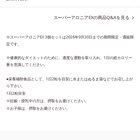
て重宝されてきたブラックジンジャー、ケイヒも配合しました。
大人のやる気を燃やし、年齢ダイエットを熱く応援します。
スーパーアロニアEXの商品Q&Aを見る
* スーパーアロニアEXはアロニアエキスを135mg配合してお
り、その中にアロニアアントシアニン30mgが含有されています
※スーパーアロニアEX 3個セットは2026年9月30日までの期間限定・通販限
（2粒当り）。
定です。
※健康的なダイエットのために、適度な運動を取り入れ、1日の総カロリー
量を意識してください。
●栄養補助食品として、1日2粒を目安に水またはぬるま湯などでお召し上が
り下さい。
1日2粒目安
※妊娠・授乳中の方は、摂取をお避けください。
※お子様は、摂取をお避けください。