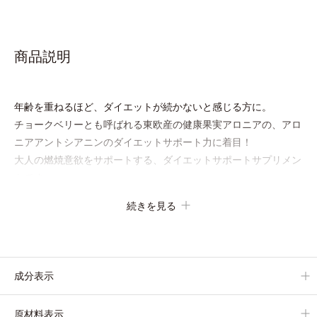
商品説明
年齢を重ねるほど、ダイエットが続かないと感じる方に。
チョークベリーとも呼ばれる東欧産の健康果実アロニアの、アロ
ニアアントシアニンのダイエットサポート力に着目！
大人の燃焼意欲をサポートする、ダイエットサポートサプリメン
トです。
アロニアを研究し続けてきたオルビスが高品質のアロニアにこだ
続きを見る
わり、その特有成分を抽出。安定して一定量配合できるよう、規
格化しました。
オルビスのアロニアシリーズNo.1の配合量を誇る、アロニアア
ントシアニン30mg(*)を含有。さらに年齢ダイエッターをサポー
成分表示
トする成分として、研究チームが400種以上の植物エキスを試し
てたどり着いたオリーブ葉エキスと、古くからぽかぽか成分とし
原材料表示