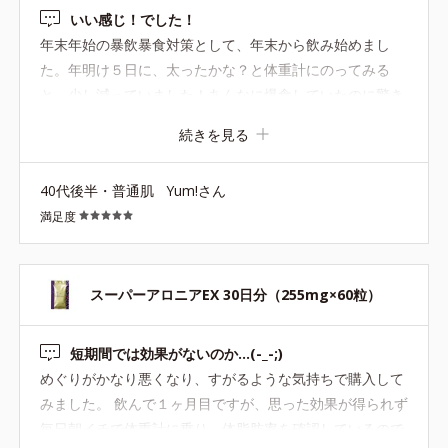
いい感じ！でした！
年末年始の暴飲暴食対策として、年末から飲み始めまし
た。年明け５日に、太ったかな？と体重計にのってみる
と、少し減っていました！あんなに爆食していたのに驚き
です！飲んでて良かった。しばらく続けてみようと思いま
続きを見る
す。
40代後半・普通肌
Yum!さん
満足度
スーパーアロニアEX 30日分（255mg×60粒）
短期間では効果がないのか…(-_-;)
めぐりがかなり悪くなり、すがるような気持ちで購入して
みました。 飲んで１ヶ月目ですが、思った効果が得られず
毎日朝イチで体重計に乗り、体脂肪率を確認しているので