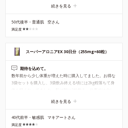
すが… むしろ日々体脂肪率の増加が…(;_;) 食事も気をつ
続きを見る
け、多少ですが運動も始めてはいますが目に見える効果が
なかなか出ない現状が辛いです… どの位継続すると体がか
50代後半・普通肌
空さん
わってくるのか分かればもう少し続けてみたいのですが、
満足度
お高いのでそれに見合う効果がなければ継続は苦しいで
す。 もう少し他の方の口コミを見ながら継続は考えたいと
思います。
スーパーアロニアEX 30日分（255mg×60粒）
期待を込めて。
数年前から少し体重が増えた時に購入してました。お得な
3袋セットを購入し、3袋飲み終える頃には2kg程落ちて身
体も軽くなってました。私は朝に2粒飲み、仕事では少し
身体を動かしてますが飲んでいない時より身体のめぐりが
続きを見る
良くなっているように感じました。年齢的に体重が落ちに
くくなってきていますが、今回も期待を込めてしばらく飲
40代前半・敏感肌
マキアートさん
んでみます。少しお値段張るのでまたお得な3袋セットが
満足度
出てほしいです。