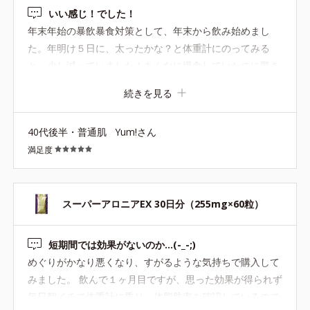
いい感じ！でした！
年末年始の暴飲暴食対策として、年末から飲み始めまし
た。年明け５日に、太ったかな？と体重計にのってみる
と、少し減っていました！あんなに爆食していたのに驚き
です！飲んでて良かった。しばらく続けてみようと思いま
続きを見る
す。
40代後半・普通肌
Yum!さん
満足度
スーパーアロニアEX 30日分（255mg×60粒）
短期間では効果がないのか…(-_-;)
めぐりがかなり悪くなり、すがるような気持ちで購入して
みました。 飲んで１ヶ月目ですが、思った効果が得られず
毎日朝イチで体重計に乗り、体脂肪率を確認しているので