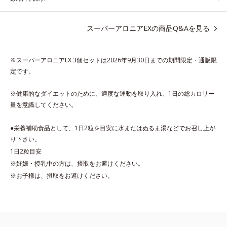
て重宝されてきたブラックジンジャー、ケイヒも配合しました。
大人のやる気を燃やし、年齢ダイエットを熱く応援します。
スーパーアロニアEXの商品Q&Aを見る
* スーパーアロニアEXはアロニアエキスを135mg配合してお
り、その中にアロニアアントシアニン30mgが含有されています
※スーパーアロニアEX 3個セットは2026年9月30日までの期間限定・通販限
（2粒当り）。
定です。
※健康的なダイエットのために、適度な運動を取り入れ、1日の総カロリー
量を意識してください。
●栄養補助食品として、1日2粒を目安に水またはぬるま湯などでお召し上が
り下さい。
1日2粒目安
※妊娠・授乳中の方は、摂取をお避けください。
※お子様は、摂取をお避けください。