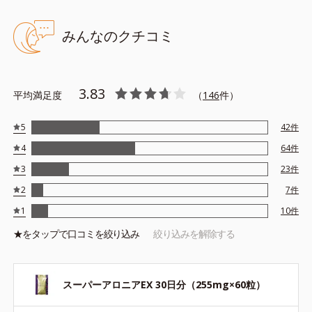
みんなのクチコミ
3.83
平均満足度
（
146
件）
5
42
件
4
64
件
3
23
件
2
7
件
1
10
件
★を
タップ
で口コミを絞り込み
絞り込みを解除する
スーパーアロニアEX 30日分（255mg×60粒）