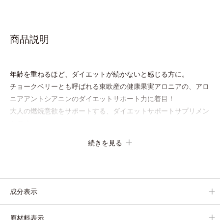
商品説明
年齢を重ねるほど、ダイエットが続かないと感じる方に。
チョークベリーとも呼ばれる東欧産の健康果実アロニアの、アロ
ニアアントシアニンのダイエットサポート力に着目！
大人の燃焼意欲をサポートする、ダイエットサポートサプリメン
トです。
アロニアを研究し続けてきたオルビスが高品質のアロニアにこだ
続きを見る
わり、その特有成分を抽出。安定して一定量配合できるよう、規
格化しました。
オルビスのアロニアシリーズNo.1の配合量を誇る、アロニアア
ントシアニン30mg(*)を含有。さらに年齢ダイエッターをサポー
成分表示
トする成分として、研究チームが400種以上の植物エキスを試し
てたどり着いたオリーブ葉エキスと、古くからぽかぽか成分とし
原材料表示