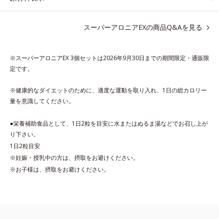
て重宝されてきたブラックジンジャー、ケイヒも配合しました。
大人のやる気を燃やし、年齢ダイエットを熱く応援します。
スーパーアロニアEXの商品Q&Aを見る
* スーパーアロニアEXはアロニアエキスを135mg配合してお
り、その中にアロニアアントシアニン30mgが含有されています
※スーパーアロニアEX 3個セットは2026年9月30日までの期間限定・通販限
（2粒当り）。
定です。
※健康的なダイエットのために、適度な運動を取り入れ、1日の総カロリー
量を意識してください。
●栄養補助食品として、1日2粒を目安に水またはぬるま湯などでお召し上が
り下さい。
1日2粒目安
※妊娠・授乳中の方は、摂取をお避けください。
※お子様は、摂取をお避けください。