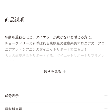
商品説明
年齢を重ねるほど、ダイエットが続かないと感じる方に。
チョークベリーとも呼ばれる東欧産の健康果実アロニアの、アロ
ニアアントシアニンのダイエットサポート力に着目！
大人の燃焼意欲をサポートする、ダイエットサポートサプリメン
トです。
アロニアを研究し続けてきたオルビスが高品質のアロニアにこだ
続きを見る
わり、その特有成分を抽出。安定して一定量配合できるよう、規
格化しました。
オルビスのアロニアシリーズNo.1の配合量を誇る、アロニアア
ントシアニン30mg(*)を含有。さらに年齢ダイエッターをサポー
成分表示
トする成分として、研究チームが400種以上の植物エキスを試し
てたどり着いたオリーブ葉エキスと、古くからぽかぽか成分とし
原材料表示