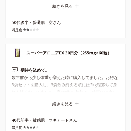
すが… むしろ日々体脂肪率の増加が…(;_;) 食事も気をつ
続きを見る
け、多少ですが運動も始めてはいますが目に見える効果が
なかなか出ない現状が辛いです… どの位継続すると体がか
50代後半・普通肌
空さん
わってくるのか分かればもう少し続けてみたいのですが、
満足度
お高いのでそれに見合う効果がなければ継続は苦しいで
す。 もう少し他の方の口コミを見ながら継続は考えたいと
思います。
スーパーアロニアEX 30日分（255mg×60粒）
期待を込めて。
数年前から少し体重が増えた時に購入してました。お得な
3袋セットを購入し、3袋飲み終える頃には2kg程落ちて身
体も軽くなってました。私は朝に2粒飲み、仕事では少し
身体を動かしてますが飲んでいない時より身体のめぐりが
続きを見る
良くなっているように感じました。年齢的に体重が落ちに
くくなってきていますが、今回も期待を込めてしばらく飲
40代前半・敏感肌
マキアートさん
んでみます。少しお値段張るのでまたお得な3袋セットが
満足度
出てほしいです。