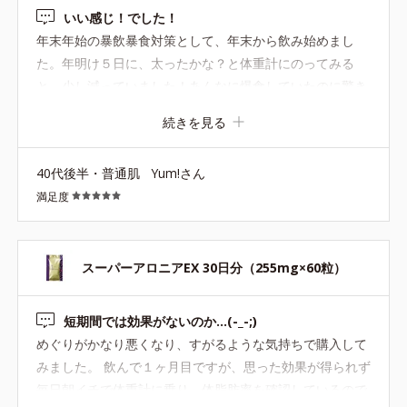
いい感じ！でした！
年末年始の暴飲暴食対策として、年末から飲み始めまし
た。年明け５日に、太ったかな？と体重計にのってみる
と、少し減っていました！あんなに爆食していたのに驚き
です！飲んでて良かった。しばらく続けてみようと思いま
続きを見る
す。
40代後半・普通肌
Yum!さん
満足度
スーパーアロニアEX 30日分（255mg×60粒）
短期間では効果がないのか…(-_-;)
めぐりがかなり悪くなり、すがるような気持ちで購入して
みました。 飲んで１ヶ月目ですが、思った効果が得られず
毎日朝イチで体重計に乗り、体脂肪率を確認しているので