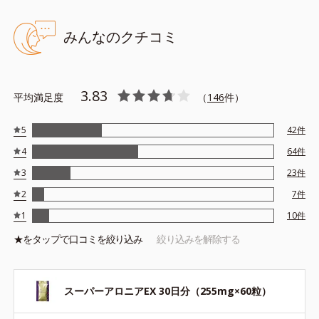
みんなのクチコミ
3.83
平均満足度
（
146
件）
5
42
件
4
64
件
3
23
件
2
7
件
1
10
件
★を
タップ
で口コミを絞り込み
絞り込みを解除する
スーパーアロニアEX 30日分（255mg×60粒）