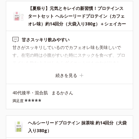
【夏祭り】元気とキレイの新習慣！プロテインス
タートセット ヘルシーリードプロテイン（カフェ
オレ味）約14回分（大袋入り380g）＋シェイカー
甘さスッキリ飲みやすい
甘さがスッキリしているのでカフェオレ味も美味しいで
す。在宅の時は小腹がすいた時にスナックを食べず、プロ
テインを飲むようにしたらダイエットにもつながりまし
た。 以前、専用のシェイカーではなく100均のボトルを使
続きを見る
っていましたが、粉がこぼれやすかったです。専用のシェ
イカーは口が広いので粉を入れやすくてこぼれにくいで
40代後半・混合肌
まるかさん
す。 また、ドラックストアなどにも売っているプロテイン
満足度
はシェイクしてもボトルの底にダマになってしまうことが
よくありましたが、ORBISのプロテインはすぐに溶けてく
れます。 プロテインを作る手間を感じさせないし、美味し
ヘルシーリードプロテイン 抹茶味 約14回分（大袋
いからリピートします。
入り380g）