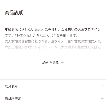
商品説明
年齢を感じさせない美と元気を育む、女性想いの大豆プロテイン
です。1杯で不足しがちなたんぱく質を補えます。
大人女性の食習慣に基づき質と量を考え、更年世代の女性に人気
のある脂質が少ないソイプロテイン（大豆由来の植物性たんぱく
質）を採用しました。吸収が穏やかで、腹持ちがいいのもポイン
トです。
続きを見る
体を作る材料であるたんぱく質12g(*1)をメインに、美を引き出
すコラーゲン5,000mgも配合。さらにリズムを支える鉄分やビタ
ミン6種(*2)、食物繊維など、女性が不足しがちな栄養素を豊富
に含み、大人女性の健康美を総合的に支えます。
成分表示
甘さ控えめのカフェオレ味、濃厚な抹茶味の2味展開。プロテイ
ン独特のにおいやクセが少なく、水に溶けやすいので、手軽にお
原材料表示
いしくたんぱく質を摂れます。