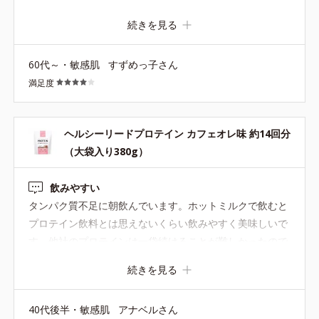
で、 最近はボトルコーヒーの無糖で作っています。 甘み
続きを見る
を後で調整できるように、無糖にしてもらえるとありがた
いです。
60代～・敏感肌
すずめっ子さん
満足度
ヘルシーリードプロテイン カフェオレ味 約14回分
（大袋入り380g）
飲みやすい
タンパク質不足に朝飲んでいます。ホットミルクで飲むと
プロテイン飲料とは思えないくらい飲みやすく美味しいで
す。他社のプロテインは一袋続けることが難しかったので
すが、これは溶けやすくザラつきもなく飲みやすいので何
続きを見る
度もリピートしています。
40代後半・敏感肌
アナベルさん