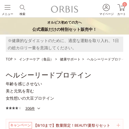
0
メニュー
検索
マイページ
カート
オルビス初めての方へ
公式通販だけの特別セット販売中！
※健康的なダイエットのために、適度な運動を取り入れ、1日
の総カロリー量を意識してください。
TOP
インナーケア（食品）
健康サポート
ヘルシーリードプロテイン
ヘルシーリードプロテイン
年齢を感じさせない
美と元気を育む
女性想いの大豆プロテイン
306件
【8/10まで】数量限定！BEAUTY夏祭りセット
キャンペーン