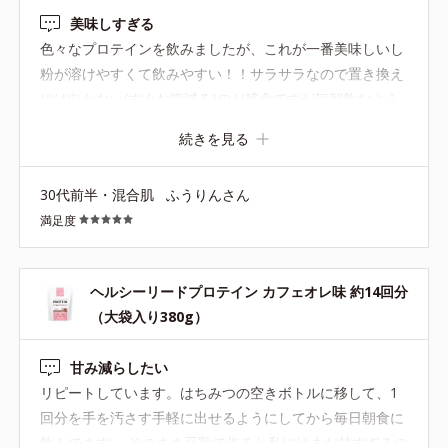
美味しすぎる
色々なプロテインを飲みましたが、これが一番美味しいし
粉が溶けやすくて飲みやすい！！サラサラなので置き換え
には向かない(すぐお腹減る)のが残念ですが毎朝飲むよう
にしてます。コラーゲンが入っているところも気に入って
続きを見る
ます。お気に入りの飲み方は水100牛乳か豆乳100に粉で
す。
30代前半・混合肌
ふうりんさん
満足度
ヘルシーリードプロテイン カフェオレ味 約14回分
（大袋入り380g）
甘み減らしたい
リピートしています。はちみつの空きボトルに移して、1
回分を手を汚さす手軽に出せるようにしてから毎日朝食に
飲んでます。 そのまま豆乳で作ると私にはまだ甘すぎるの