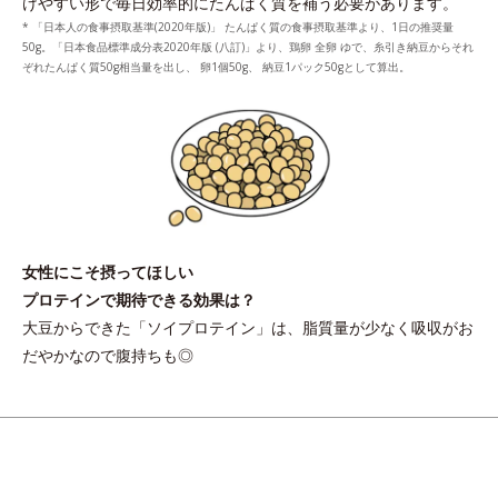
けやすい形で毎日効率的にたんぱく質を補う必要があります。
* 「日本人の食事摂取基準(2020年版)」 たんぱく質の食事摂取基準より、1日の推奨量
50g。「日本食品標準成分表2020年版 (八訂)」より、鶏卵 全卵 ゆで、糸引き納豆からそれ
ぞれたんぱく質50g相当量を出し、 卵1個50g、 納豆1パック50gとして算出。
女性にこそ摂ってほしい
プロテインで期待できる効果は？
大豆からできた「ソイプロテイン」は、脂質量が少なく吸収がお
だやかなので腹持ちも◎