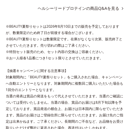
*1 1杯分（約27g）当り。コラーゲン含む。
ヘルシーリードプロテインの商品Q&Aを見る
*2 ビタミンB1、B2、B6、B12、ナイアシン、パントテン酸
※BEAUTY夏祭りセットは2026年8月10日までの販売を予定しております
各商品の詳しい情報は商品ページをご覧ください。
が、数量限定のため終了日が前後する場合がございます。
・BEAUTY夏祭りは、
こちら
※BEAUTY夏祭りセットは数量限定です。在庫がなくなり次第、販売終了と
させていただきます。売り切れの際はご了承ください。
※特別セット販売のため、セット内容の交換はご容赦ください。
※お一人様各1品番につき1セット限りとさせていただきます。
【抽選キャンペーンに関する注意事項】
対象期間内に「BEAUTY夏祭りセット」をご購入された場合、キャンペーン
へ自動エントリーとなります。対象期間内に複数回ご購入いただいた場合も
1回分のエントリーとなります。
当選の発表は賞品の発送をもって代えさせていただきます。当選のご確認に
ついては受付いたしません。当選の場合、賞品のお届けは8月下旬以降を予
定しております。賞品発送の都合上、お届けは日本国内に限らせていただき
ます。賞品のお届けはご登録住所に限らせていただきます。お届け先のご指
定は出来かねます。ご了承ください。長期間のご不在など、お品物をお受け
取りいただけず弊社に返送された場合、再送付はいたしかねます。