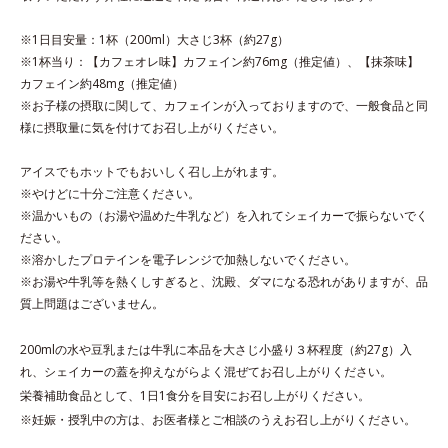
※1日目安量：1杯（200ml）大さじ3杯（約27g）
※1杯当り：【カフェオレ味】カフェイン約76mg（推定値）、【抹茶味】
カフェイン約48mg（推定値）
※お子様の摂取に関して、カフェインが入っておりますので、一般食品と同
様に摂取量に気を付けてお召し上がりください。
アイスでもホットでもおいしく召し上がれます。
※やけどに十分ご注意ください。
※温かいもの（お湯や温めた牛乳など）を入れてシェイカーで振らないでく
ださい。
※溶かしたプロテインを電子レンジで加熱しないでください。
※お湯や牛乳等を熱くしすぎると、沈殿、ダマになる恐れがありますが、品
質上問題はございません。
200mlの水や豆乳または牛乳に本品を大さじ小盛り３杯程度（約27g）入
れ、シェイカーの蓋を抑えながらよく混ぜてお召し上がりください。
栄養補助食品として、1日1食分を目安にお召し上がりください。
※妊娠・授乳中の方は、お医者様とご相談のうえお召し上がりください。