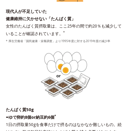
現代人が不足していた
健康維持に欠かせない「たんぱく質」
女性のたんぱく質摂取量は、ここ25年の間で約20％も減少して
*
いることが確認されています。
* 厚生労働省「国民健康・栄養調査」より1995年度に対する2019年度の減少率
たんぱく質50g
*
=ゆで卵約8個or納豆約6個
1日の摂取量50gを食事だけで摂るのはなかなか難しいもの。続