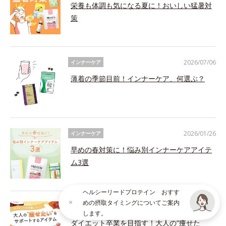
栄養も体調も気になる夏に！おいしい猛暑対
策
2026/07/06
インナーケア
薄着の季節目前！インナーケア、何選ぶ？
2026/01/26
インナーケア
早めの春対策に！悩み別インナーケアアイテ
ム3選
ヘルシーリードプロテイン おすす
めの摂取タイミングについてご案内
2026/01/22
インナーケア
します。
ダイエット卒業を目指す！大人の“痩せた