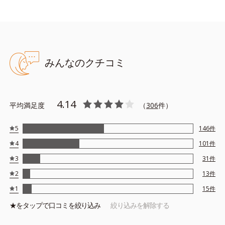
みんなのクチコミ
4.14
平均満足度
（
306
件）
5
146
件
4
101
件
3
31
件
2
13
件
1
15
件
★を
タップ
で口コミを絞り込み
絞り込みを解除する