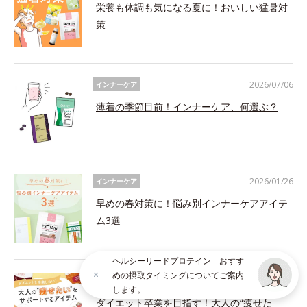
栄養も体調も気になる夏に！おいしい猛暑対
策
2026/07/06
インナーケア
薄着の季節目前！インナーケア、何選ぶ？
2026/01/26
インナーケア
早めの春対策に！悩み別インナーケアアイテ
ム3選
ヘルシーリードプロテイン おすす
めの摂取タイミングについてご案内
2026/01/22
インナーケア
します。
ダイエット卒業を目指す！大人の“痩せた