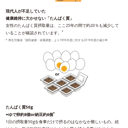
現代人が不足していた
健康維持に欠かせない「たんぱく質」
女性のたんぱく質摂取量は、ここ25年の間で約20％も減少して
*
いることが確認されています。
* 厚生労働省「国民健康・栄養調査」より1995年度に対する2019年度の減少率
たんぱく質50g
*
=ゆで卵約8個or納豆約6個
1日の摂取量50gを食事だけで摂るのはなかなか難しいもの。続