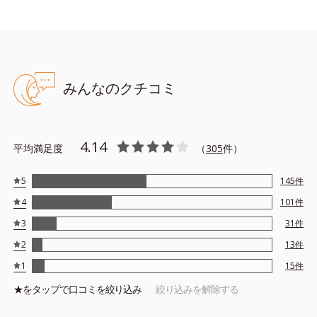
みんなのクチコミ
4.14
平均満足度
（
305
件）
5
145
件
4
101
件
3
31
件
2
13
件
1
15
件
★を
タップ
で口コミを絞り込み
絞り込みを解除する