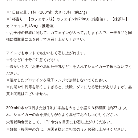
※1日目安量：1杯（200ml）大さじ3杯（約27g）
※1杯当り：【カフェオレ味】カフェイン約76mg（推定値）、【抹茶味】
カフェイン約48mg（推定値）
※お子様の摂取に関して、カフェインが入っておりますので、一般食品と同
様に摂取量に気を付けてお召し上がりください。
アイスでもホットでもおいしく召し上がれます。
※やけどに十分ご注意ください。
※温かいもの（お湯や温めた牛乳など）を入れてシェイカーで振らないでく
ださい。
※溶かしたプロテインを電子レンジで加熱しないでください。
※お湯や牛乳等を熱くしすぎると、沈殿、ダマになる恐れがありますが、品
質上問題はございません。
200mlの水や豆乳または牛乳に本品を大さじ小盛り３杯程度（約27g）入
れ、シェイカーの蓋を抑えながらよく混ぜてお召し上がりください。
栄養補助食品として、1日1食分を目安にお召し上がりください。
※妊娠・授乳中の方は、お医者様とご相談のうえお召し上がりください。