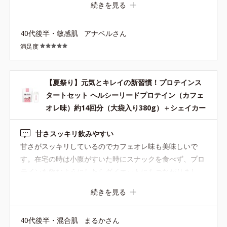
続きを見る
度もリピートしています。
40代後半・敏感肌
アナベルさん
満足度
【夏祭り】元気とキレイの新習慣！プロテインス
タートセット ヘルシーリードプロテイン（カフェ
オレ味）約14回分（大袋入り380g）＋シェイカー
甘さスッキリ飲みやすい
甘さがスッキリしているのでカフェオレ味も美味しいで
す。在宅の時は小腹がすいた時にスナックを食べず、プロ
テインを飲むようにしたらダイエットにもつながりまし
た。 以前、専用のシェイカーではなく100均のボトルを使
続きを見る
っていましたが、粉がこぼれやすかったです。専用のシェ
イカーは口が広いので粉を入れやすくてこぼれにくいで
40代後半・混合肌
まるかさん
す。 また、ドラックストアなどにも売っているプロテイン