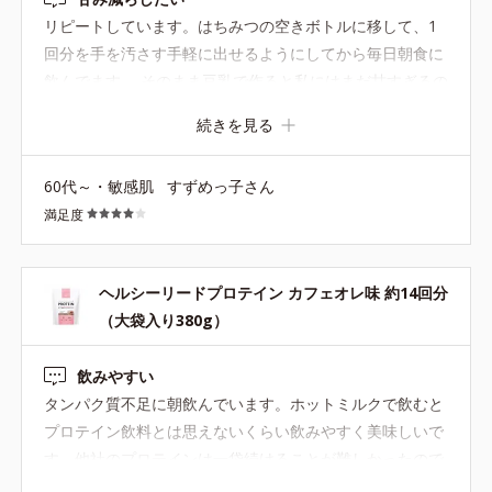
リピートしています。はちみつの空きボトルに移して、1
回分を手を汚さす手軽に出せるようにしてから毎日朝食に
飲んでます。 そのまま豆乳で作ると私にはまだ甘すぎるの
で、 最近はボトルコーヒーの無糖で作っています。 甘み
続きを見る
を後で調整できるように、無糖にしてもらえるとありがた
いです。
60代～・敏感肌
すずめっ子さん
満足度
ヘルシーリードプロテイン カフェオレ味 約14回分
（大袋入り380g）
飲みやすい
タンパク質不足に朝飲んでいます。ホットミルクで飲むと
プロテイン飲料とは思えないくらい飲みやすく美味しいで
す。他社のプロテインは一袋続けることが難しかったので
すが、これは溶けやすくザラつきもなく飲みやすいので何