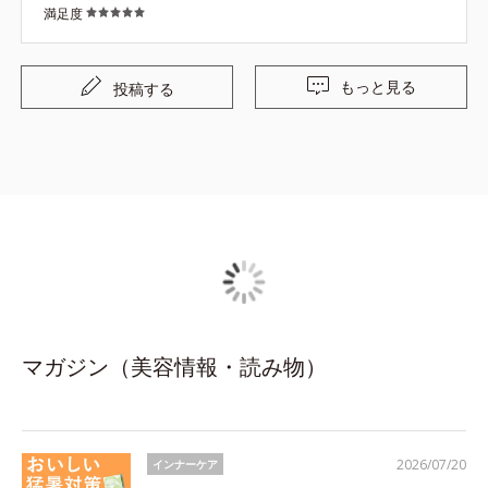
満足度
はシェイクしてもボトルの底にダマになってしまうことが
よくありましたが、ORBISのプロテインはすぐに溶けてく
れます。 プロテインを作る手間を感じさせないし、美味し
もっと見る
投稿する
いからリピートします。
マガジン（美容情報・読み物）
2026/07/20
インナーケア