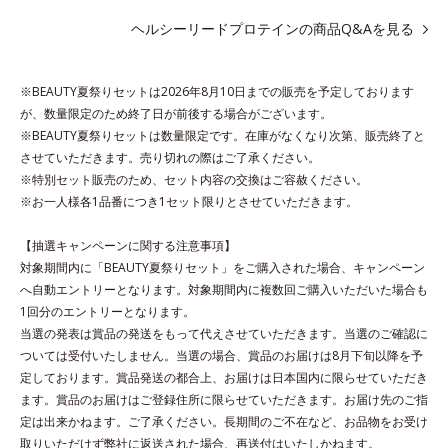
*1 1杯分（約27g）当り。コラーゲン含む。
ヘルシーリードプロテインの商品Q&Aを見る
*2 ビタミンB1、B2、B6、B12、ナイアシン、パントテン酸
※BEAUTY夏祭りセットは2026年8月10日までの販売を予定しております
各商品の詳しい情報は商品ページをご覧ください。
が、数量限定のため終了日が前後する場合がございます。
・BEAUTY夏祭りは、
こちら
※BEAUTY夏祭りセットは数量限定です。在庫がなくなり次第、販売終了と
させていただきます。売り切れの際はご了承ください。
※特別セット販売のため、セット内容の交換はご容赦ください。
※お一人様各1品番につき1セット限りとさせていただきます。
【抽選キャンペーンに関する注意事項】
対象期間内に「BEAUTY夏祭りセット」をご購入された場合、キャンペーン
へ自動エントリーとなります。対象期間内に複数回ご購入いただいた場合も
1回分のエントリーとなります。
当選の発表は賞品の発送をもって代えさせていただきます。当選のご確認に
ついては受付いたしません。当選の場合、賞品のお届けは8月下旬以降を予
定しております。賞品発送の都合上、お届けは日本国内に限らせていただき
ます。賞品のお届けはご登録住所に限らせていただきます。お届け先のご指
定は出来かねます。ご了承ください。長期間のご不在など、お品物をお受け
取りいただけず弊社に返送された場合、再送付はいたしかねます。