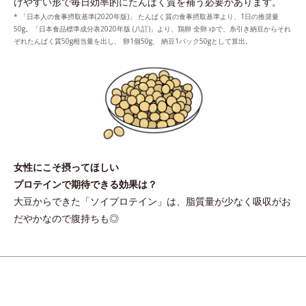
けやすい形で毎日効率的にたんぱく質を補う必要があります。
* 「日本人の食事摂取基準(2020年版)」 たんぱく質の食事摂取基準より、1日の推奨量
50g。「日本食品標準成分表2020年版 (八訂)」より、鶏卵 全卵 ゆで、糸引き納豆からそれ
ぞれたんぱく質50g相当量を出し、 卵1個50g、 納豆1パック50gとして算出。
女性にこそ摂ってほしい
プロテインで期待できる効果は？
大豆からできた「ソイプロテイン」は、脂質量が少なく吸収がお
だやかなので腹持ちも◎