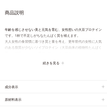
商品説明
年齢を感じさせない美と元気を育む、女性想いの大豆プロテイン
です。1杯で不足しがちなたんぱく質を補えます。
大人女性の食習慣に基づき質と量を考え、更年世代の女性に人気
のある脂質が少ないソイプロテイン（大豆由来の植物性たんぱく
質）を採用しました。吸収が穏やかで、腹持ちがいいのもポイン
トです。
続きを見る
体を作る材料であるたんぱく質12g(*1)をメインに、美を引き出
すコラーゲン5,000mgも配合。さらにリズムを支える鉄分やビタ
ミン6種(*2)、食物繊維など、女性が不足しがちな栄養素を豊富
に含み、大人女性の健康美を総合的に支えます。
成分表示
甘さ控えめのカフェオレ味、濃厚な抹茶味の2味展開。プロテイ
ン独特のにおいやクセが少なく、水に溶けやすいので、手軽にお
原材料表示
いしくたんぱく質を摂れます。