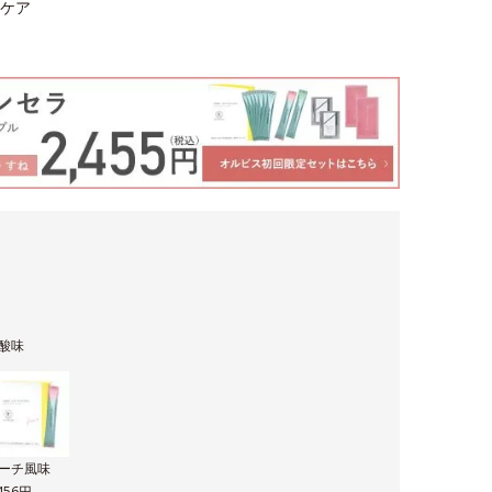
ケア
酸味
ーチ風味
,456円