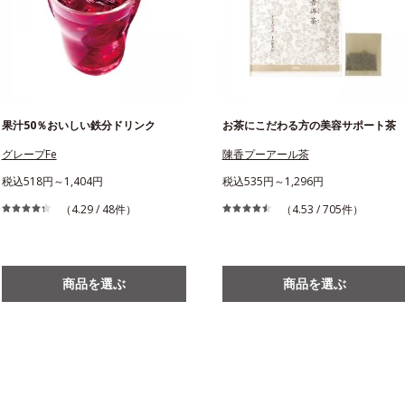
果汁50％おいしい鉄分ドリンク
お茶にこだわる方の美容サポート茶
グレープFe
陳香プーアール茶
税込518円～1,404円
税込535円～1,296円
（4.29 / 48件）
（4.53 / 705件）
商品を選ぶ
商品を選ぶ