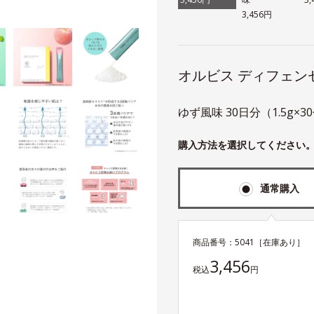
3,456円
オルビス ディフェン
ゆず風味 30日分（1.5g×3
購入方法を選択してください
通常購入
商品番号：
5041
［在庫あり］
3,456
税込
円