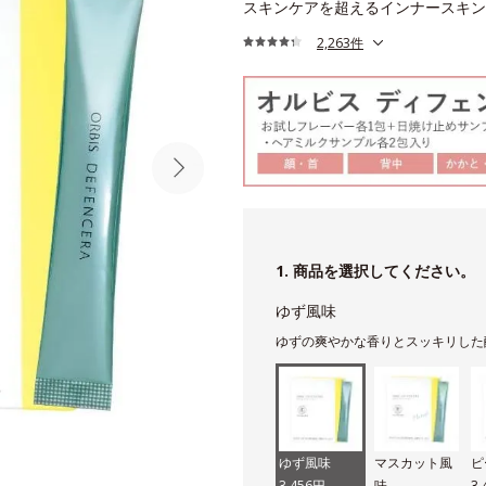
スキンケアを超えるインナースキン
2,263件
1. 商品を選択してください。
ゆず風味
ゆずの爽やかな香りとスッキリした
ゆず風味
マスカット風
ピ
3,456円
味
3