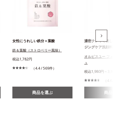
女性にうれしい鉄分＋葉酸
濃密クレイで優しくオフする
ジングケア洗顔料
鉄＆葉酸（ストロベリー風味）
オルビスユー フォーミングウ
税込1,782円
ュ
（4.4 / 569件）
税込1,980円～3,980円
（4.62 / 309件）
商品を選ぶ
商品を選ぶ