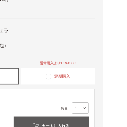
セラ
0包）
。
通常購入より10%OFF!
定期購入
数量
カートに入れる