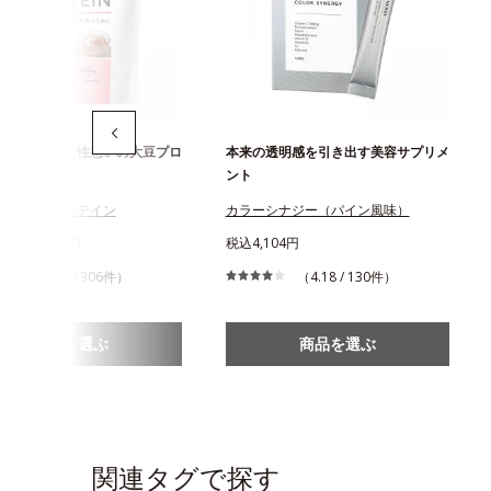
茶味登場！女性想いの大豆プロ
本来の透明感を引き出す美容サプリメ
ント
ーリードプロテイン
カラーシナジー（パイン風味）
0円～3,219円
税込4,104円
（4.14 / 306件）
（4.18 / 130件）
商品を選ぶ
商品を選ぶ
関連タグで探す