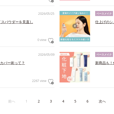
2026/05/25
ベースメイク
イスパウダーを見直し
仕上げのシ
0 view
2026/05/09
ベースメイク
カバー術って？
新商品も！
2267 view
前へ
1
2
3
4
5
6
次へ