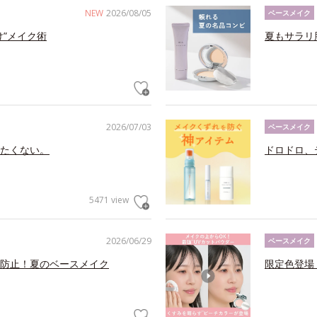
NEW
2026/08/05
ベースメイク
け”メイク術
夏もサラリ
2026/07/03
ベースメイク
たくない。
ドロドロ、
5471 view
2026/06/29
ベースメイク
防止！夏のベースメイク
限定色登場