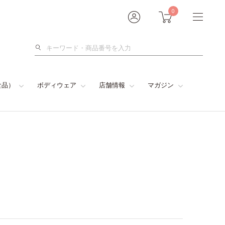
0
検
索
食品）
ボディウェア
店舗情報
マガジン