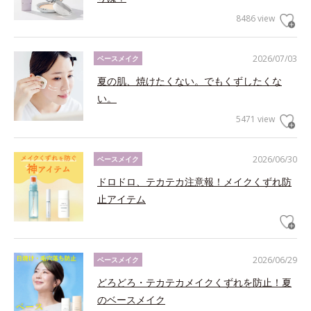
8486 view
2026/07/03
ベースメイク
夏の肌、焼けたくない。でもくずしたくな
い。
5471 view
2026/06/30
ベースメイク
ドロドロ、テカテカ注意報！メイクくずれ防
止アイテム
2026/06/29
ベースメイク
どろどろ・テカテカメイクくずれを防止！夏
のベースメイク