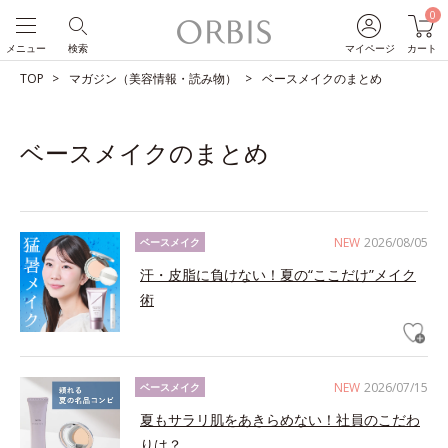
0
メニュー
検索
マイページ
カート
TOP
マガジン（美容情報・読み物）
ベースメイクのまとめ
ベースメイクのまとめ
NEW
2026/08/05
ベースメイク
汗・皮脂に負けない！夏の“ここだけ”メイク
術
NEW
2026/07/15
ベースメイク
夏もサラリ肌をあきらめない！社員のこだわ
りは？