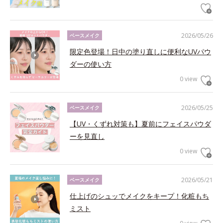
2026/05/26
ベースメイク
限定色登場！日中の塗り直しに便利なUVパウ
ダーの使い方
0 view
2026/05/25
ベースメイク
【UV・くずれ対策も】夏前にフェイスパウダ
ーを見直し
0 view
2026/05/21
ベースメイク
仕上げのシュッでメイクをキープ！化粧もち
ミスト