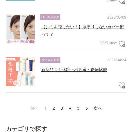
0 view
2026/05/09
ベースメイク
【シミを隠したい！】厚塗りしないカバー術
って？
2267 view
2026/04/24
ベースメイク
新商品も！化粧下地５選・徹底比較
前へ
1
2
3
4
5
6
次へ
カテゴリで探す