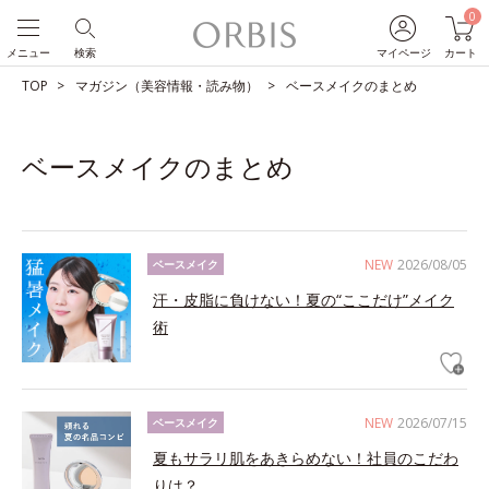
0
メニュー
検索
マイページ
カート
TOP
マガジン（美容情報・読み物）
ベースメイクのまとめ
ベースメイクのまとめ
NEW
2026/08/05
ベースメイク
汗・皮脂に負けない！夏の“ここだけ”メイク
術
NEW
2026/07/15
ベースメイク
夏もサラリ肌をあきらめない！社員のこだわ
りは？