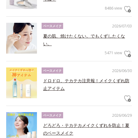
8486 view
2026/07/03
ベースメイク
夏の肌、焼けたくない。でもくずしたくな
い。
5471 view
2026/06/30
ベースメイク
ドロドロ、テカテカ注意報！メイクくずれ防
止アイテム
2026/06/29
ベースメイク
どろどろ・テカテカメイクくずれを防止！夏
のベースメイク