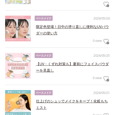
2026/05/26
ベースメイク
限定色登場！日中の塗り直しに便利なUVパウ
ダーの使い方
0 view
2026/05/25
ベースメイク
【UV・くずれ対策も】夏前にフェイスパウダ
ーを見直し
0 view
2026/05/21
ベースメイク
仕上げのシュッでメイクをキープ！化粧もち
ミスト