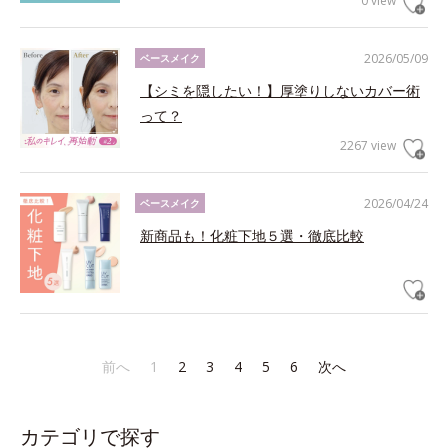
0 view
2026/05/09
ベースメイク
【シミを隠したい！】厚塗りしないカバー術
って？
2267 view
2026/04/24
ベースメイク
新商品も！化粧下地５選・徹底比較
前へ
1
2
3
4
5
6
次へ
カテゴリで探す