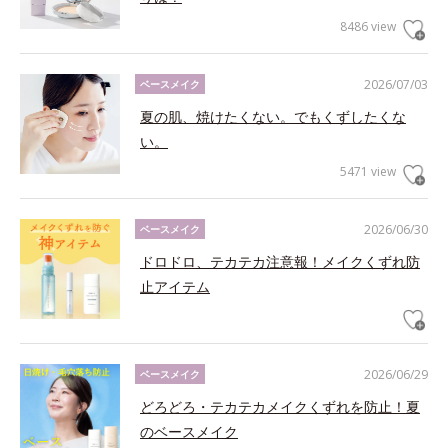
8486 view
2026/07/03
ベースメイク
夏の肌、焼けたくない。でもくずしたくな
い。
5471 view
2026/06/30
ベースメイク
ドロドロ、テカテカ注意報！メイクくずれ防
止アイテム
2026/06/29
ベースメイク
どろどろ・テカテカメイクくずれを防止！夏
のベースメイク