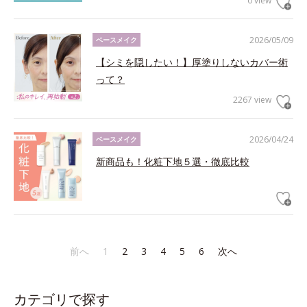
0 view
2026/05/09
ベースメイク
【シミを隠したい！】厚塗りしないカバー術
って？
2267 view
2026/04/24
ベースメイク
新商品も！化粧下地５選・徹底比較
前へ
1
2
3
4
5
6
次へ
カテゴリで探す