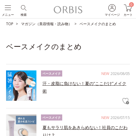
0
メニュー
検索
マイページ
カート
TOP
マガジン（美容情報・読み物）
ベースメイクのまとめ
ベースメイクのまとめ
NEW
2026/08/05
ベースメイク
汗・皮脂に負けない！夏の“ここだけ”メイク
術
NEW
2026/07/15
ベースメイク
夏もサラリ肌をあきらめない！社員のこだわ
りは？