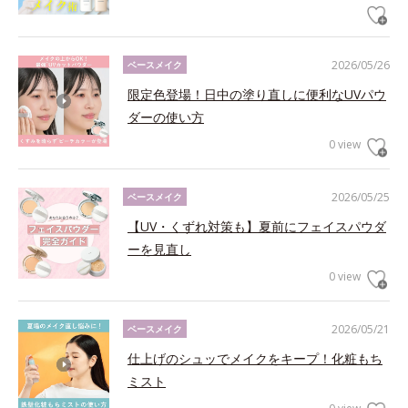
2026/05/26
ベースメイク
限定色登場！日中の塗り直しに便利なUVパウ
ダーの使い方
0 view
2026/05/25
ベースメイク
【UV・くずれ対策も】夏前にフェイスパウダ
ーを見直し
0 view
2026/05/21
ベースメイク
仕上げのシュッでメイクをキープ！化粧もち
ミスト