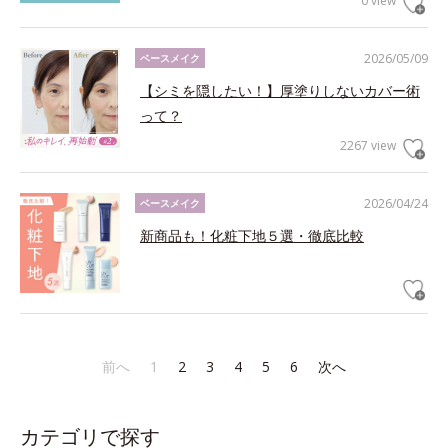
0 view
2026/05/09
ベースメイク
【シミを隠したい！】厚塗りしないカバー術
って？
2267 view
2026/04/24
ベースメイク
新商品も！化粧下地５選・徹底比較
前へ
1
2
3
4
5
6
次へ
カテゴリで探す