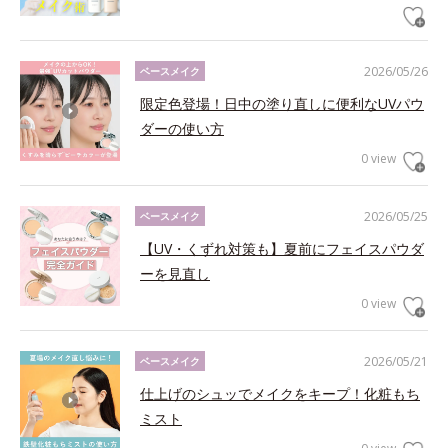
2026/05/26
ベースメイク
限定色登場！日中の塗り直しに便利なUVパウ
ダーの使い方
0 view
2026/05/25
ベースメイク
【UV・くずれ対策も】夏前にフェイスパウダ
ーを見直し
0 view
2026/05/21
ベースメイク
仕上げのシュッでメイクをキープ！化粧もち
ミスト