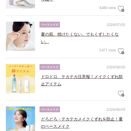
8486 view
2026/07/03
ベースメイク
夏の肌、焼けたくない。でもくずしたくな
い。
5471 view
2026/06/30
ベースメイク
ドロドロ、テカテカ注意報！メイクくずれ防
止アイテム
2026/06/29
ベースメイク
どろどろ・テカテカメイクくずれを防止！夏
のベースメイク