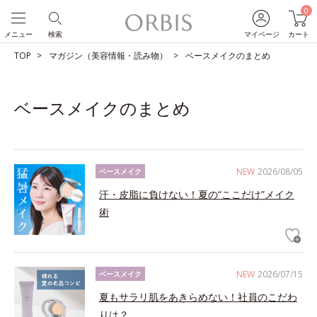
0
メニュー
検索
マイページ
カート
TOP
マガジン（美容情報・読み物）
ベースメイクのまとめ
ベースメイクのまとめ
NEW
2026/08/05
ベースメイク
汗・皮脂に負けない！夏の“ここだけ”メイク
術
NEW
2026/07/15
ベースメイク
夏もサラリ肌をあきらめない！社員のこだわ
りは？