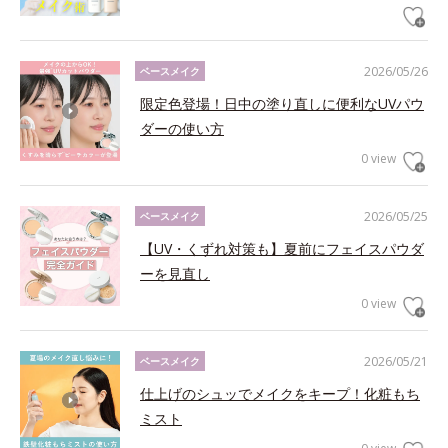
2026/05/26
ベースメイク
限定色登場！日中の塗り直しに便利なUVパウ
ダーの使い方
0 view
2026/05/25
ベースメイク
【UV・くずれ対策も】夏前にフェイスパウダ
ーを見直し
0 view
2026/05/21
ベースメイク
仕上げのシュッでメイクをキープ！化粧もち
ミスト