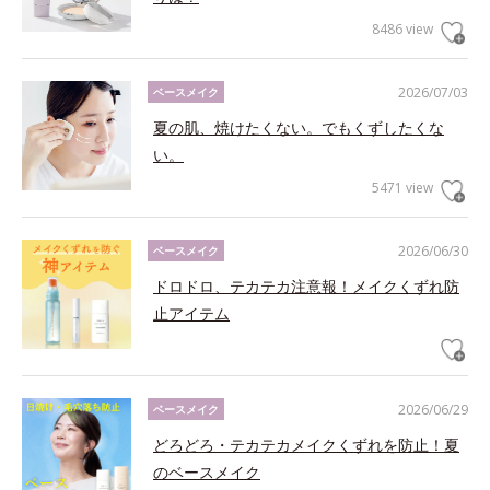
8486 view
2026/07/03
ベースメイク
夏の肌、焼けたくない。でもくずしたくな
い。
5471 view
2026/06/30
ベースメイク
ドロドロ、テカテカ注意報！メイクくずれ防
止アイテム
2026/06/29
ベースメイク
どろどろ・テカテカメイクくずれを防止！夏
のベースメイク