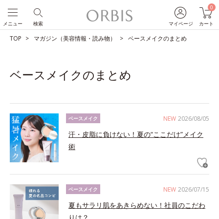
0
メニュー
検索
マイページ
カート
TOP
マガジン（美容情報・読み物）
ベースメイクのまとめ
ベースメイクのまとめ
NEW
2026/08/05
ベースメイク
汗・皮脂に負けない！夏の“ここだけ”メイク
術
NEW
2026/07/15
ベースメイク
夏もサラリ肌をあきらめない！社員のこだわ
りは？