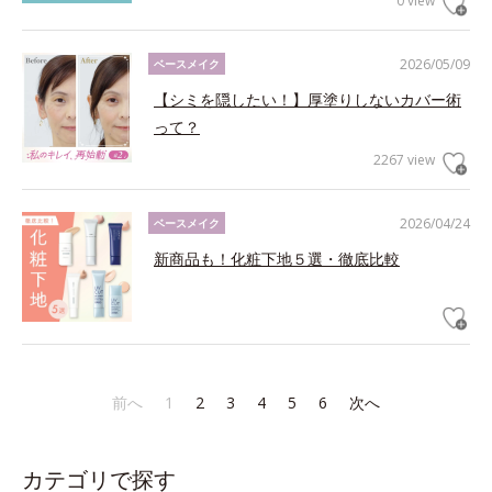
0 view
2026/05/09
ベースメイク
【シミを隠したい！】厚塗りしないカバー術
って？
2267 view
2026/04/24
ベースメイク
新商品も！化粧下地５選・徹底比較
前へ
1
2
3
4
5
6
次へ
カテゴリで探す