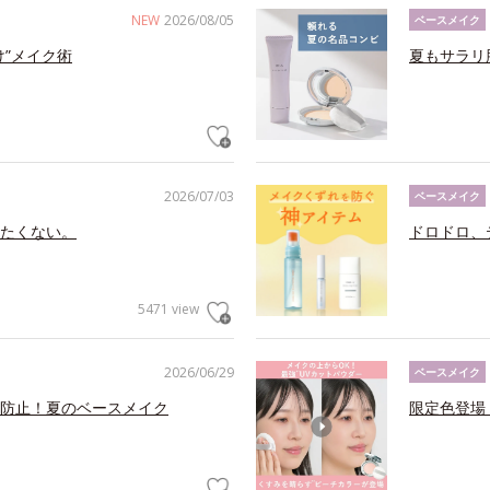
NEW
2026/08/05
ベースメイク
け”メイク術
夏もサラリ
2026/07/03
ベースメイク
たくない。
ドロドロ、
5471 view
2026/06/29
ベースメイク
防止！夏のベースメイク
限定色登場