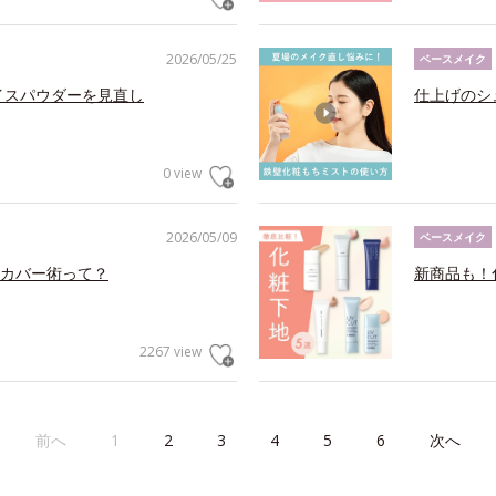
2026/05/25
ベースメイク
イスパウダーを見直し
仕上げのシ
0 view
2026/05/09
ベースメイク
カバー術って？
新商品も！
2267 view
前へ
1
2
3
4
5
6
次へ