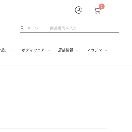
0
検
索
食品）
ボディウェア
店舗情報
マガジン