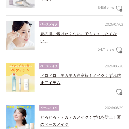
8486 view
2026/07/03
ベースメイク
夏の肌、焼けたくない。でもくずしたくな
い。
5471 view
2026/06/30
ベースメイク
ドロドロ、テカテカ注意報！メイクくずれ防
止アイテム
2026/06/29
ベースメイク
どろどろ・テカテカメイクくずれを防止！夏
のベースメイク