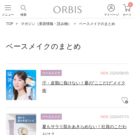
0
メニュー
検索
マイページ
カート
TOP
マガジン（美容情報・読み物）
ベースメイクのまとめ
ベースメイクのまとめ
NEW
2026/08/05
ベースメイク
汗・皮脂に負けない！夏の“ここだけ”メイク
術
NEW
2026/07/15
ベースメイク
夏もサラリ肌をあきらめない！社員のこだわ
りは？