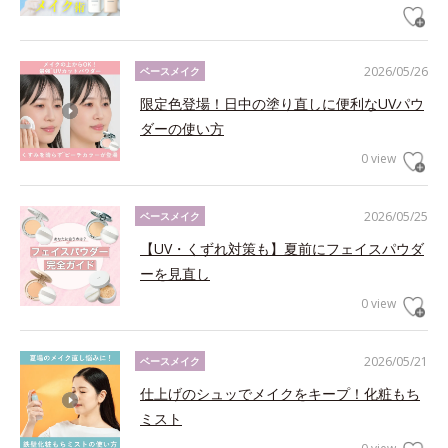
2026/05/26
ベースメイク
限定色登場！日中の塗り直しに便利なUVパウ
ダーの使い方
0 view
2026/05/25
ベースメイク
【UV・くずれ対策も】夏前にフェイスパウダ
ーを見直し
0 view
2026/05/21
ベースメイク
仕上げのシュッでメイクをキープ！化粧もち
ミスト