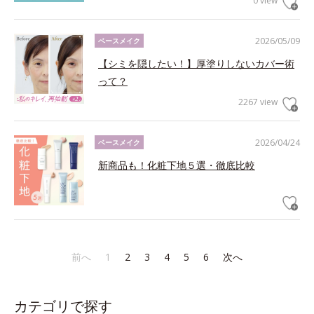
0 view
2026/05/09
ベースメイク
【シミを隠したい！】厚塗りしないカバー術
って？
2267 view
2026/04/24
ベースメイク
新商品も！化粧下地５選・徹底比較
前へ
1
2
3
4
5
6
次へ
カテゴリで探す