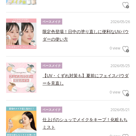
2026/05/26
ベースメイク
限定色登場！日中の塗り直しに便利なUVパウ
ダーの使い方
0 view
2026/05/25
ベースメイク
【UV・くずれ対策も】夏前にフェイスパウダ
ーを見直し
0 view
2026/05/21
ベースメイク
仕上げのシュッでメイクをキープ！化粧もち
ミスト