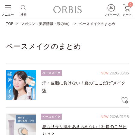
0
メニュー
検索
マイページ
カート
TOP
マガジン（美容情報・読み物）
ベースメイクのまとめ
ベースメイクのまとめ
NEW
2026/08/05
ベースメイク
汗・皮脂に負けない！夏の“ここだけ”メイク
術
NEW
2026/07/15
ベースメイク
夏もサラリ肌をあきらめない！社員のこだわ
りは？