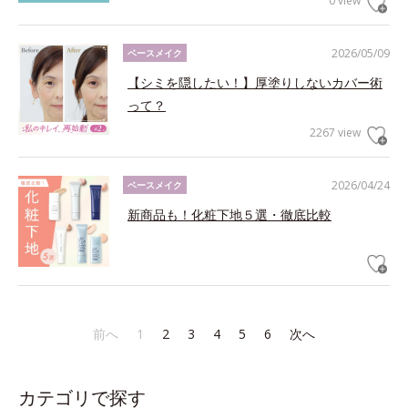
0 view
2026/05/09
ベースメイク
【シミを隠したい！】厚塗りしないカバー術
って？
2267 view
2026/04/24
ベースメイク
新商品も！化粧下地５選・徹底比較
前へ
1
2
3
4
5
6
次へ
カテゴリで探す