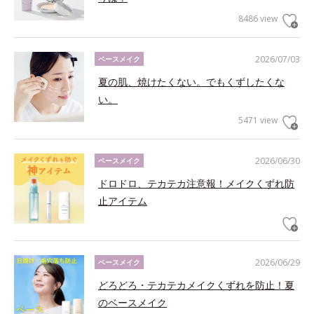
8486 view
2026/07/03
ベースメイク
夏の肌、焼けたくない。でもくずしたくな
い。
5471 view
2026/06/30
ベースメイク
ドロドロ、テカテカ注意報！メイクくずれ防
止アイテム
2026/06/29
ベースメイク
どろどろ・テカテカメイクくずれを防止！夏
のベースメイク