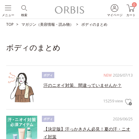
0
メニュー
検索
マイページ
カート
TOP
マガジン（美容情報・読み物）
ボディのまとめ
ボディのまとめ
NEW
2026/07/13
ボディ
汗のニオイ対策、間違っていませんか？
15259 view
2026/06/25
ボディ
【決定版】汗っかきさん必見！夏の汗・ニオ
イ対策