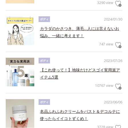
3290 view
2024/01/30
ボディ
カラダのかさつき、薄毛…人には言えないお
悩み、一緒に考えます！
747 view
2023/07/26
ボディ
【これ使って！】地味だけどスゴイ実用派ア
イテム5選
10767 view
2023/06/06
ボディ
名品ふわふわクリームをバスト＆デコルテに
使ったらイイコトずくめ！
3728 view