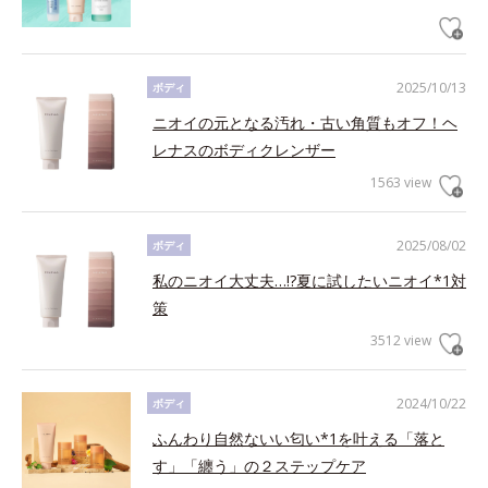
2025/10/13
ボディ
ニオイの元となる汚れ・古い角質もオフ！ヘ
レナスのボディクレンザー
1563 view
2025/08/02
ボディ
私のニオイ大丈夫…!?夏に試したいニオイ*1対
策
3512 view
2024/10/22
ボディ
ふんわり自然ないい匂い*1を叶える「落と
す」「纏う」の２ステップケア