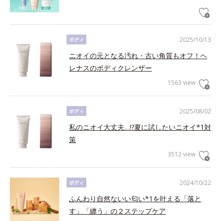
2025/10/13
ボディ
ニオイの元となる汚れ・古い角質もオフ！ヘ
レナスのボディクレンザー
1563 view
2025/08/02
ボディ
私のニオイ大丈夫…!?夏に試したいニオイ*1対
策
3512 view
2024/10/22
ボディ
ふんわり自然ないい匂い*1を叶える「落と
す」「纏う」の２ステップケア