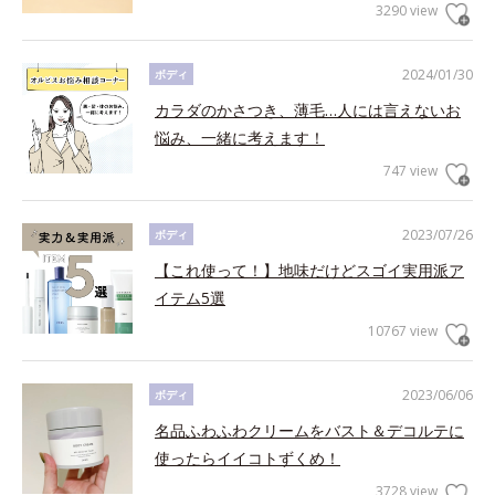
3290 view
2024/01/30
ボディ
カラダのかさつき、薄毛…人には言えないお
悩み、一緒に考えます！
747 view
2023/07/26
ボディ
【これ使って！】地味だけどスゴイ実用派ア
イテム5選
10767 view
2023/06/06
ボディ
名品ふわふわクリームをバスト＆デコルテに
使ったらイイコトずくめ！
3728 view