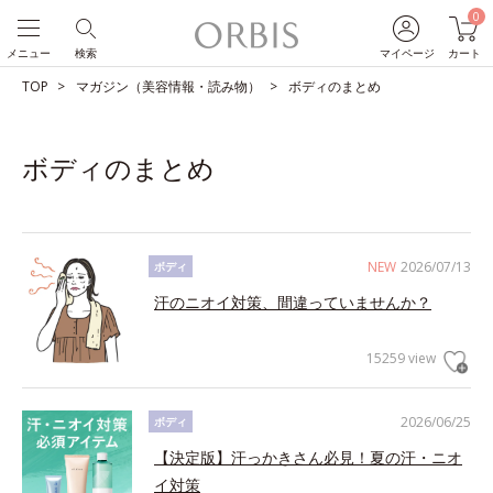
0
メニュー
検索
マイページ
カート
TOP
マガジン（美容情報・読み物）
ボディのまとめ
ボディのまとめ
NEW
2026/07/13
ボディ
汗のニオイ対策、間違っていませんか？
15259 view
2026/06/25
ボディ
【決定版】汗っかきさん必見！夏の汗・ニオ
イ対策