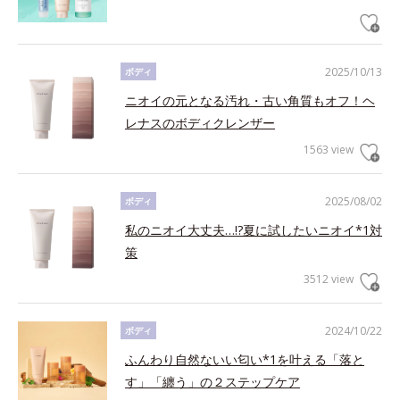
2025/10/13
ボディ
ニオイの元となる汚れ・古い角質もオフ！ヘ
レナスのボディクレンザー
1563 view
2025/08/02
ボディ
私のニオイ大丈夫…!?夏に試したいニオイ*1対
策
3512 view
2024/10/22
ボディ
ふんわり自然ないい匂い*1を叶える「落と
す」「纏う」の２ステップケア