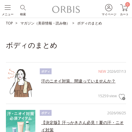
0
メニュー
検索
マイページ
カート
TOP
マガジン（美容情報・読み物）
ボディのまとめ
ボディのまとめ
NEW
2026/07/13
ボディ
汗のニオイ対策、間違っていませんか？
15259 view
2026/06/25
ボディ
【決定版】汗っかきさん必見！夏の汗・ニオ
イ対策