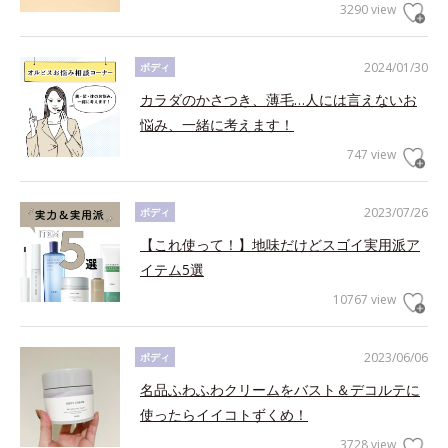
3290 view
2024/01/30
ボディ
カラダのかさつき、薄毛…人には言えないお
悩み、一緒に考えます！
747 view
2023/07/26
ボディ
【これ使って！】地味だけどスゴイ実用派ア
イテム5選
10767 view
2023/06/06
ボディ
名品ふわふわクリームをバスト＆デコルテに
使ったらイイコトずくめ！
3728 view