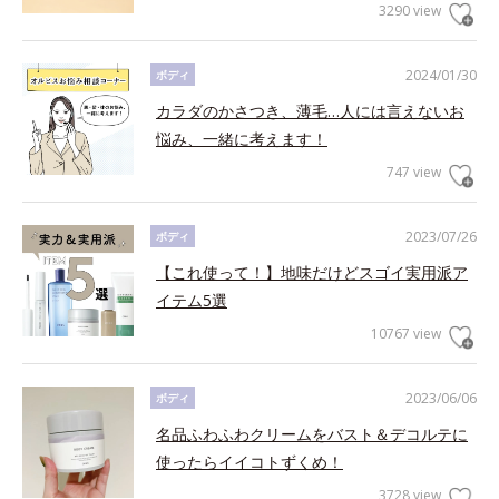
3290 view
2024/01/30
ボディ
カラダのかさつき、薄毛…人には言えないお
悩み、一緒に考えます！
747 view
2023/07/26
ボディ
【これ使って！】地味だけどスゴイ実用派ア
イテム5選
10767 view
2023/06/06
ボディ
名品ふわふわクリームをバスト＆デコルテに
使ったらイイコトずくめ！
3728 view