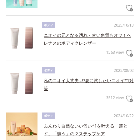
2025/10/13
ボディ
ニオイの元となる汚れ・古い角質もオフ！ヘ
レナスのボディクレンザー
1563 view
2025/08/02
ボディ
私のニオイ大丈夫…!?夏に試したいニオイ*1対
策
3512 view
2024/10/22
ボディ
ふんわり自然ないい匂い*1を叶える「落と
す」「纏う」の２ステップケア