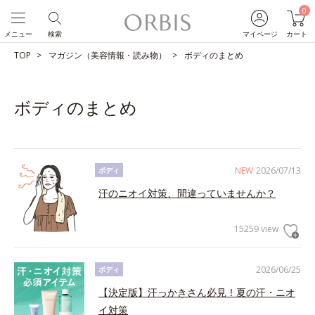
0
メニュー
検索
マイページ
カート
TOP
マガジン（美容情報・読み物）
ボディのまとめ
ボディのまとめ
NEW
2026/07/13
ボディ
汗のニオイ対策、間違っていませんか？
15259 view
2026/06/25
ボディ
【決定版】汗っかきさん必見！夏の汗・ニオ
イ対策