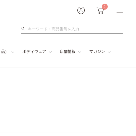
0
検
索
食品）
ボディウェア
店舗情報
マガジン