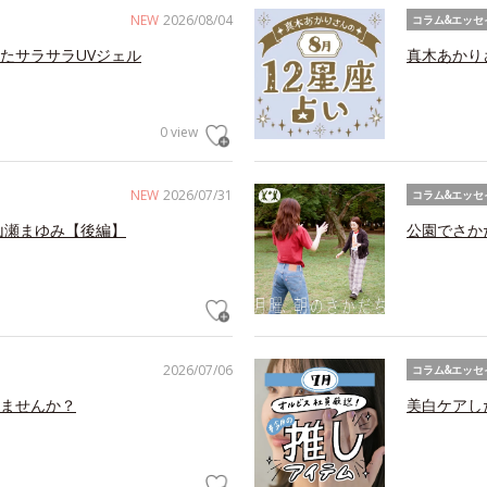
NEW
2026/08/04
コラム&エッセ
たサラサラUVジェル
真木あかり
0 view
NEW
2026/07/31
コラム&エッセ
山瀬まゆみ【後編】
公園でさか
2026/07/06
コラム&エッセ
ませんか？
美白ケアし