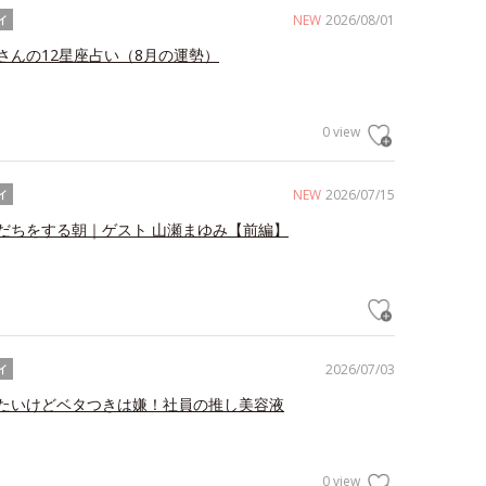
NEW
2026/08/01
イ
さんの12星座占い（8月の運勢）
0 view
NEW
2026/07/15
イ
だちをする朝｜ゲスト 山瀬まゆみ【前編】
2026/07/03
イ
たいけどベタつきは嫌！社員の推し美容液
0 view