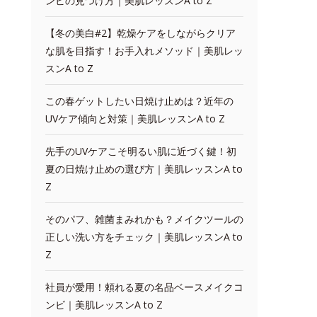
ンビの見つけ方｜美肌レッスンA to Z
【冬の美白#2】乾燥ケアをしながらクリア
な肌を目指す！お手入れメソッド｜美肌レッ
スンA to Z
この春ゲットしたい日焼け止めは？近年の
UVケア傾向と対策｜美肌レッスンA to Z
先手のUVケアこそ明るい肌に近づく鍵！初
夏の日焼け止めの選び方｜美肌レッスンA to
Z
そのパフ、雑菌まみれかも？メイクツールの
正しい洗い方をチェック｜美肌レッスンA to
Z
社員が愛用！頼れる夏の名品ベースメイクコ
ンビ｜美肌レッスンA to Z