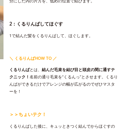
分にした内の片方を、低めの位置で結びます。
2：くるりんぱしてほぐす
1で結んだ髪をくるりんぱして、ほぐします。
＼ くるりんぱHOW TO ／
くるりんぱ
とは、
結んだ毛束を結び目と頭皮の間に通すテ
クニック！
名前の通り毛束を“くるんっ”とさせます。くるり
んぱができるだけでアレンジの幅が広がるのでぜひマスタ
ーを！
＞＞ちょいテク！
くるりんぱした後に、キュッときつく結んでからほぐすの