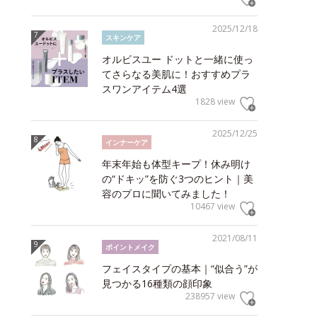
2025/12/18
スキンケア
オルビスユー ドットと一緒に使っ
てさらなる美肌に！おすすめプラ
スワンアイテム4選
1828 view
2025/12/25
インナーケア
年末年始も体型キープ！休み明け
の“ドキッ”を防ぐ3つのヒント｜美
容のプロに聞いてみました！
10467 view
2021/08/11
ポイントメイク
フェイスタイプの基本｜“似合う”が
見つかる16種類の顔印象
238957 view