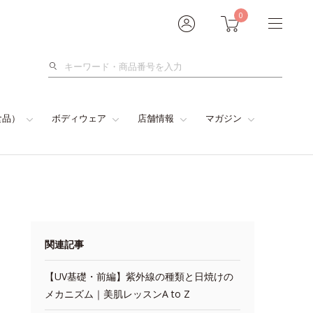
0
検
索
食品）
ボディウェア
店舗情報
マガジン
関連記事
【UV基礎・前編】紫外線の種類と日焼けの
メカニズム｜美肌レッスンA to Z