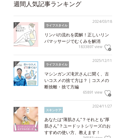
週間人気記事ランキング
2024/03/18
ライフスタイル
リンパの流れを図解！正しいリン
パマッサージでむくみを解消
1833897 view
2025/12/11
ライフスタイル
マシンガンズ滝沢さんに聞く、古
いコスメの捨て方は？｜コスメの
断捨離・捨て方編
65891 view
2024/11/27
スキンケア
あなたは“薄肌さん”？それとも“厚
肌さん”？ユードットシリーズのお
すすめの使い方、教えます！
36583 view