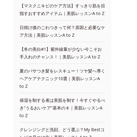
【マスクニキビのケア方法】すっきり肌を目
指すおすすめアイテム｜美肌レッスンA to Z
日焼け後のごわつきって何？原因と必要なケ
ア方法｜美肌レッスンA to Z
【冬の美白#1】紫外線量が少ない今こそお
手入れのチャンス！｜美肌レッスンA to Z
夏のパサつき髪をレスキュー！ツヤ髪へ導く
ヘアケアテクニック10選｜美肌レッスンA
to Z
保湿を制する者は美肌を制す！今すぐやるべ
き“うるおいケア”基本のキ｜美肌レッスンA
to Z
クレンジングと洗顔、どう選ぶ？My Bestコ