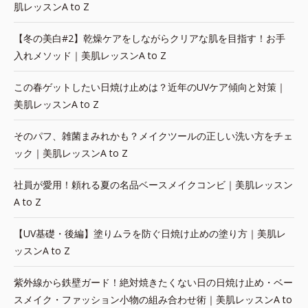
肌レッスンA to Z
【冬の美白#2】乾燥ケアをしながらクリアな肌を目指す！お手
入れメソッド｜美肌レッスンA to Z
この春ゲットしたい日焼け止めは？近年のUVケア傾向と対策｜
美肌レッスンA to Z
そのパフ、雑菌まみれかも？メイクツールの正しい洗い方をチェ
ック｜美肌レッスンA to Z
社員が愛用！頼れる夏の名品ベースメイクコンビ｜美肌レッスン
A to Z
【UV基礎・後編】塗りムラを防ぐ日焼け止めの塗り方｜美肌レ
ッスンA to Z
紫外線から鉄壁ガード！絶対焼きたくない日の日焼け止め・ベー
スメイク・ファッション小物の組み合わせ術｜美肌レッスンA to