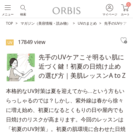
0
メニュー
検索
マイページ
カート
TOP
マガジン（美容情報・読み物）
UVのまとめ
先手のUVケアこ
17849 view
UV
先手のUVケアこそ明るい肌に
近づく鍵！初夏の日焼け止め
の選び方｜美肌レッスンA to Z
本格的なUV対策は夏を迎えてから…という方もい
らっしゃるのでは？しかし、紫外線は春から徐々
に増え始め、初夏になるとくもりの日や屋内でも
日焼けのリスクが高まります。今回のレッスンは
「初夏のUV対策」。初夏の肌環境に合わせた日焼