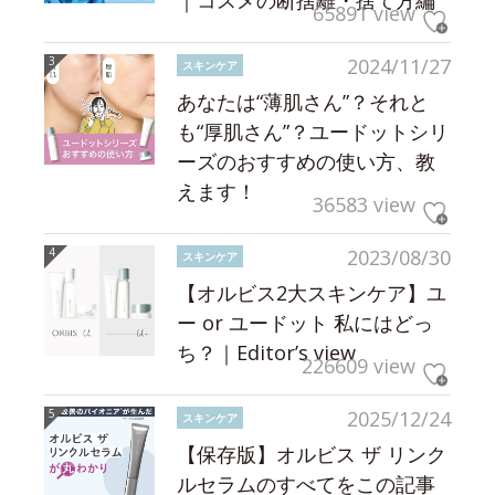
｜コスメの断捨離・捨て方編
65891 view
2024/11/27
スキンケア
あなたは“薄肌さん”？それと
も“厚肌さん”？ユードットシリ
ーズのおすすめの使い方、教
えます！
36583 view
2023/08/30
スキンケア
【オルビス2大スキンケア】ユ
ー or ユードット 私にはどっ
ち？｜Editor’s view
226609 view
2025/12/24
スキンケア
【保存版】オルビス ザ リンク
ルセラムのすべてをこの記事