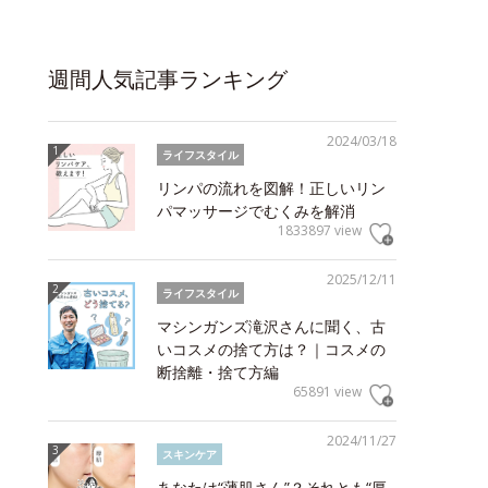
週間人気記事ランキング
2024/03/18
ライフスタイル
リンパの流れを図解！正しいリン
パマッサージでむくみを解消
1833897 view
2025/12/11
ライフスタイル
マシンガンズ滝沢さんに聞く、古
いコスメの捨て方は？｜コスメの
断捨離・捨て方編
65891 view
2024/11/27
スキンケア
あなたは“薄肌さん”？それとも“厚