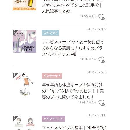
グオイルのすべてをこの記事で｜
人気記事まとめ
1099 view
2025/12/18
スキンケア
オルビスユー ドットと一緒に使っ
てさらなる美肌に！おすすめプラ
スワンアイテム4選
1828 view
2025/12/25
インナーケア
年末年始も体型キープ！休み明け
の“ドキッ”を防ぐ3つのヒント｜美
容のプロに聞いてみました！
10467 view
2021/08/11
ポイントメイク
フェイスタイプの基本｜“似合う”が