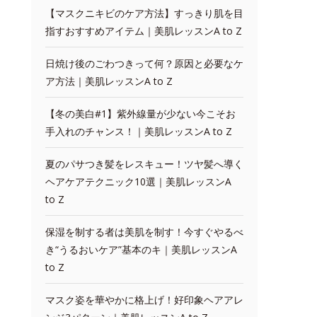
【マスクニキビのケア方法】すっきり肌を目
指すおすすめアイテム｜美肌レッスンA to Z
日焼け後のごわつきって何？原因と必要なケ
ア方法｜美肌レッスンA to Z
【冬の美白#1】紫外線量が少ない今こそお
手入れのチャンス！｜美肌レッスンA to Z
夏のパサつき髪をレスキュー！ツヤ髪へ導く
ヘアケアテクニック10選｜美肌レッスンA
to Z
保湿を制する者は美肌を制す！今すぐやるべ
き“うるおいケア”基本のキ｜美肌レッスンA
to Z
マスク姿を華やかに格上げ！好印象ヘアアレ