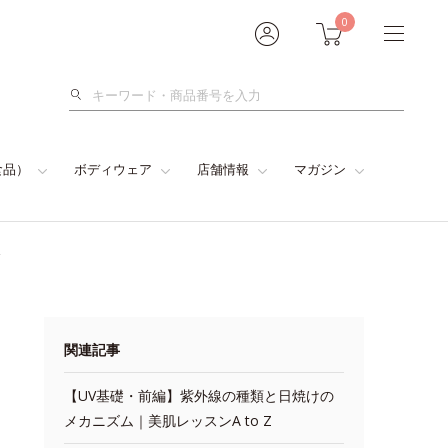
0
検
索
食品）
ボディウェア
店舗情報
マガジン
Z
関連記事
【UV基礎・前編】紫外線の種類と日焼けの
メカニズム｜美肌レッスンA to Z