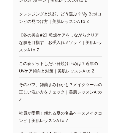
ンジ3パターン｜美肌レッスンA to Z
クレンジングと洗顔、どう選ぶ？My Bestコ
ンビの見つけ方｜美肌レッスンA to Z
【冬の美白#2】乾燥ケアをしながらクリア
な肌を目指す！お手入れメソッド｜美肌レッ
スンA to Z
この春ゲットしたい日焼け止めは？近年の
UVケア傾向と対策｜美肌レッスンA to Z
そのパフ、雑菌まみれかも？メイクツールの
正しい洗い方をチェック｜美肌レッスンA to
Z
社員が愛用！頼れる夏の名品ベースメイクコ
ンビ｜美肌レッスンA to Z