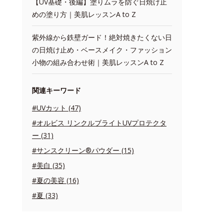
【UV基礎・後編】塗りムラを防ぐ日焼け止
めの塗り方｜美肌レッスンA to Z
紫外線から鉄壁ガード！絶対焼きたくない日
の日焼け止め・ベースメイク・ファッション
小物の組み合わせ術｜美肌レッスンA to Z
関連キーワード
#UVカット (47)
#オルビス リンクルブライトUVプロテクタ
ー (31)
#サンスクリーン®パウダー (15)
#美白 (35)
#夏の美容 (16)
#夏 (33)