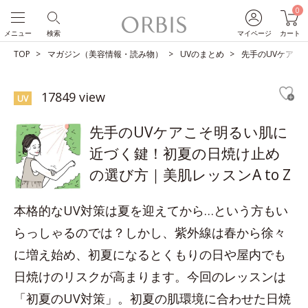
0
メニュー
検索
マイページ
カート
TOP
マガジン（美容情報・読み物）
UVのまとめ
先手のUVケアこ
17849 view
UV
先手のUVケアこそ明るい肌に
近づく鍵！初夏の日焼け止め
の選び方｜美肌レッスンA to Z
本格的なUV対策は夏を迎えてから…という方もい
らっしゃるのでは？しかし、紫外線は春から徐々
に増え始め、初夏になるとくもりの日や屋内でも
日焼けのリスクが高まります。今回のレッスンは
「初夏のUV対策」。初夏の肌環境に合わせた日焼