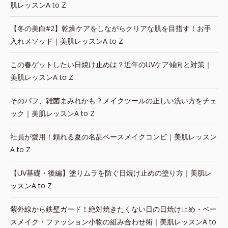
肌レッスンA to Z
【冬の美白#2】乾燥ケアをしながらクリアな肌を目指す！お手
入れメソッド｜美肌レッスンA to Z
この春ゲットしたい日焼け止めは？近年のUVケア傾向と対策｜
美肌レッスンA to Z
そのパフ、雑菌まみれかも？メイクツールの正しい洗い方をチェ
ック｜美肌レッスンA to Z
社員が愛用！頼れる夏の名品ベースメイクコンビ｜美肌レッスン
A to Z
【UV基礎・後編】塗りムラを防ぐ日焼け止めの塗り方｜美肌レ
ッスンA to Z
紫外線から鉄壁ガード！絶対焼きたくない日の日焼け止め・ベー
スメイク・ファッション小物の組み合わせ術｜美肌レッスンA to