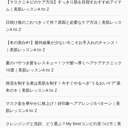
【マスクニキビのケア方法】すっきり肌を目指すおすすめアイテ
ム｜美肌レッスンA to Z
日焼け後のごわつきって何？原因と必要なケア方法｜美肌レッス
ンA to Z
【冬の美白#1】紫外線量が少ない今こそお手入れのチャンス！
｜美肌レッスンA to Z
夏のパサつき髪をレスキュー！ツヤ髪へ導くヘアケアテクニック
10選｜美肌レッスンA to Z
保湿を制する者は美肌を制す！今すぐやるべき“うるおいケア”基
本のキ｜美肌レッスンA to Z
マスク姿を華やかに格上げ！好印象ヘアアレンジ3パターン｜美
肌レッスンA to Z
クレンジングと洗顔、どう選ぶ？My Bestコンビの見つけ方｜美