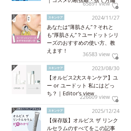
｜コスメの断捨離・捨て方編
65891 view
2024/11/27
スキンケア
あなたは“薄肌さん”？それと
も“厚肌さん”？ユードットシリ
ーズのおすすめの使い方、教
えます！
36583 view
2023/08/30
スキンケア
【オルビス2大スキンケア】ユ
ー or ユードット 私にはどっ
ち？｜Editor’s view
226609 view
2025/12/24
スキンケア
【保存版】オルビス ザ リンク
ルセラムのすべてをこの記事