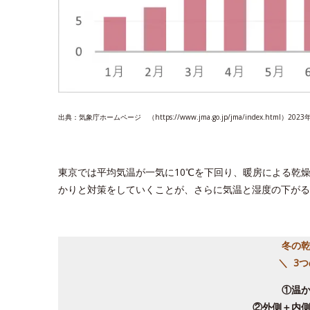
出典：気象庁ホームページ （https://www.jma.go.jp/jma/index.html）202
東京では平均気温が一気に10℃を下回り、暖房による乾
かりと対策をしていくことが、さらに気温と湿度の下がる
冬の
＼ 3
①温
②外側＋内