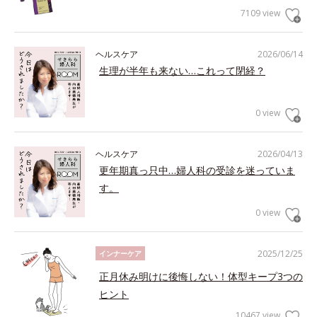
7109 view
ヘルスケア
2026/06/14
生理が半年も来ない…これって閉経？
0 view
ヘルスケア
2026/04/13
更年期真っ只中…婦人科の受診を迷っていま
す。
0 view
2025/12/25
インナーケア
正月休み明けに後悔しない！体型キープ3つの
ヒント
10467 view