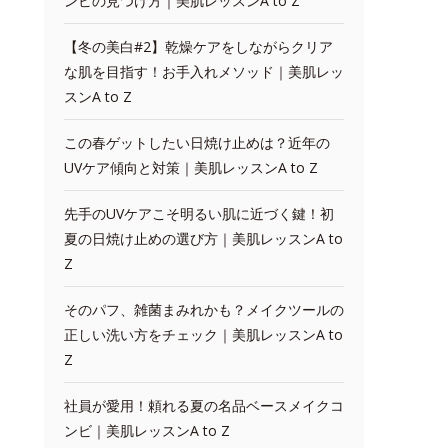
ンビの見つけ方｜美肌レッスンA to Z
【冬の美白#2】乾燥ケアをしながらクリア
な肌を目指す！お手入れメソッド｜美肌レッ
スンA to Z
この春ゲットしたい日焼け止めは？近年の
UVケア傾向と対策｜美肌レッスンA to Z
先手のUVケアこそ明るい肌に近づく鍵！初
夏の日焼け止めの選び方｜美肌レッスンA to
Z
そのパフ、雑菌まみれかも？メイクツールの
正しい洗い方をチェック｜美肌レッスンA to
Z
社員が愛用！頼れる夏の名品ベースメイクコ
ンビ｜美肌レッスンA to Z