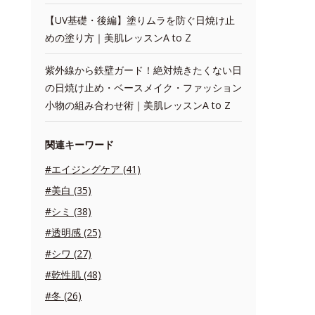
【UV基礎・後編】塗りムラを防ぐ日焼け止
めの塗り方｜美肌レッスンA to Z
紫外線から鉄壁ガード！絶対焼きたくない日
の日焼け止め・ベースメイク・ファッション
小物の組み合わせ術｜美肌レッスンA to Z
関連キーワード
#エイジングケア (41)
#美白 (35)
#シミ (38)
#透明感 (25)
#シワ (27)
#乾性肌 (48)
#冬 (26)