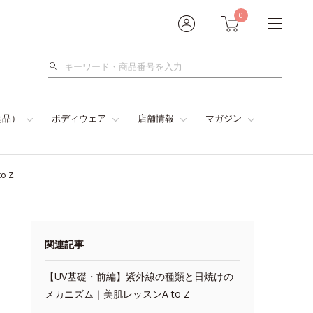
0
検
索
食品）
ボディウェア
店舗情報
マガジン
 Z
関連記事
【UV基礎・前編】紫外線の種類と日焼けの
メカニズム｜美肌レッスンA to Z