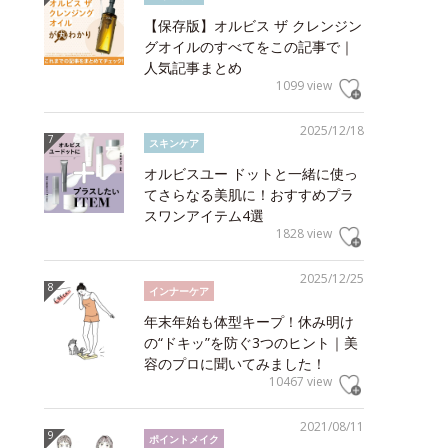
【保存版】オルビス ザ クレンジン
グオイルのすべてをこの記事で｜
人気記事まとめ
1099 view
2025/12/18
スキンケア
オルビスユー ドットと一緒に使っ
てさらなる美肌に！おすすめプラ
スワンアイテム4選
1828 view
2025/12/25
インナーケア
年末年始も体型キープ！休み明け
の“ドキッ”を防ぐ3つのヒント｜美
容のプロに聞いてみました！
10467 view
2021/08/11
ポイントメイク