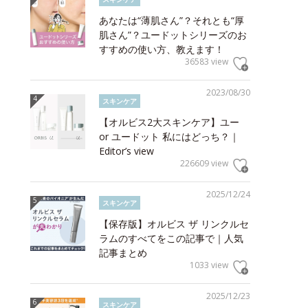
あなたは“薄肌さん”？それとも“厚
肌さん”？ユードットシリーズのお
すすめの使い方、教えます！
36583 view
2023/08/30
スキンケア
【オルビス2大スキンケア】ユー
or ユードット 私にはどっち？｜
Editor’s view
226609 view
2025/12/24
スキンケア
【保存版】オルビス ザ リンクルセ
ラムのすべてをこの記事で｜人気
記事まとめ
1033 view
2025/12/23
スキンケア