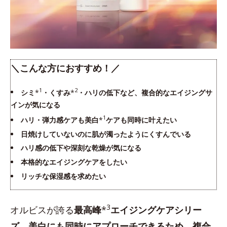
＼こんな方におすすめ！／
1
2
シミ
*
・くすみ
*
・ハリの低下など、複合的なエイジングサ
インが気になる
1
ハリ・弾力感ケアも美白
*
ケアも同時に叶えたい
日焼けしていないのに肌が濁ったようにくすんでいる
ハリ感の低下や深刻な乾燥が気になる
本格的なエイジングケアをしたい
リッチな保湿感を求めたい
3
オルビスが誇る
最高峰
*
エイジングケアシリー
ズ
。
美白にも同時にアプローチできるため、複合