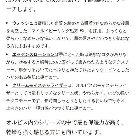
ーチします。
ウォッシュ
は蓄積した角質を絡めとる吸着力×なめらかな後肌
を両立した「マイルドピーリング処方 EX」を採用。ふっくらと
柔らかくなめらかな洗い上がりで、肌の硬さやごわつきが気にな
る方にもおすすめです。
エッセンスローション
は手にとった時は絶妙なコクがありな
がら、塗布すると瞬時にのび広がって染みわたるようなテクスチ
ャー。肌がうるおいでたっぷりと満たされたような、ピンとした
ハリのある後肌に導きます。
クリームモイスチャライザー
は、オルビスのモイスチャライ
ザーとしては最もリッチなクリーム状。やわらかく、のびの良い
テクスチャーです。長時間しっとりとしたうるおい膜で守られ、
上向きのハリ・弾力感がつづく肌に導きます。
オルビス内のシリーズの中で最も保湿力が高く、
乾燥を強く感じる方にも向いています。