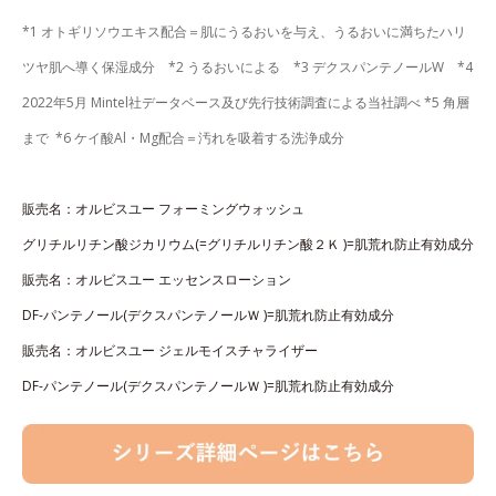
*1 オトギリソウエキス配合＝肌にうるおいを与え、うるおいに満ちたハリ
ツヤ肌へ導く保湿成分 *2 うるおいによる *3 デクスパンテノールW *4
2022年5月 Mintel社データベース及び先行技術調査による当社調べ *5 角層
まで *6 ケイ酸Al・Mg配合＝汚れを吸着する洗浄成分
販売名：オルビスユー フォーミングウォッシュ
グリチルリチン酸ジカリウム(=グリチルリチン酸２Ｋ )=肌荒れ防止有効成分
販売名：オルビスユー エッセンスローション
DF-パンテノール(デクスパンテノールＷ )=肌荒れ防止有効成分
販売名：オルビスユー ジェルモイスチャライザー
DF-パンテノール(デクスパンテノールＷ )=肌荒れ防止有効成分