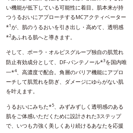
い機能が低下している可能性に着目。肌本来が持
つうるおいにアプローチするMCアクティベーター
1
*
が、肌のうるおいを引き出し・高めて、透明感
2
*
あふれる肌へと導きます。
そして、ポーラ・オルビスグループ独自の肌荒れ
3
防止有効成分として、DF-パンテノール*
を国内唯
4
一*
、高濃度で配合。角層のバリア機能にアプロ
ーチして肌荒れを防ぎ、ダメージにゆらがない肌
を叶えます。
5
うるおいにみちた*
、みずみずしく透明感のある
肌をご体感いただくために設計された3ステップ
で、いつも力強く美しくあり続けるあなたを応援