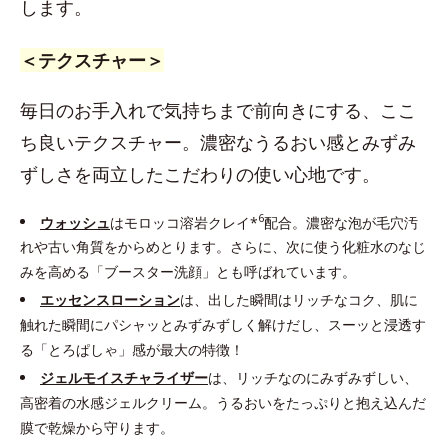
します。
＜テクスチャー＞
毎日のお手入れで気持ちまで前向きにする、ここ
ち良いテクスチャー。濃密なうるおい感とみずみ
ずしさを両立したこだわりの使い心地です。
6
ウォッシュ
はモロッコ溶岩クレイ*
配合。濃密な泡が毛穴汚
れや古い角質をからめとります。さらに、次に使う化粧水のなじ
みを高める「ブースター洗顔」とも呼ばれています。
エッセンスローション
は、出した瞬間はリッチなコク、肌に
触れた瞬間にパシャッとみずみずしく解けだし、スーッと浸透す
る「とろぱしゃ」感が最大の特徴！
ジェルモイスチャライザー
は、リッチなのにみずみずしい、
高密着の水感ジェルクリーム。うるおいをたっぷりと抱え込んだ
膜で乾燥から守ります。