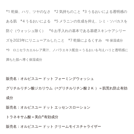
*1 乾燥、ハリ、ツヤのなさ *2 気持ちのこと *3 うるおいによる透明感の
ある肌 *4 うるおいによる *5 メラニンの生成を抑え、シミ・ソバカスを
防ぐ（ウォッシュ除く） *6 お手入れの基本である基礎スキンケアシリー
ズを2023年にリニューアルしたこと *7 乾燥によるくすみ
*8 保湿成分
*9 ロニセラカエルレア果汁、ノバラエキス配合＝うるおいを与えハリと透明感に
満ちた肌へ導く保湿成分
販売名：オルビスユー ドット フォーミングウォッシュ
グリチルリチン酸ジカリウム（=グリチルリチン酸２Ｋ ）＝肌荒れ防止有効
成分
販売名：オルビスユー ドット エッセンスローション
トラネキサム酸＝美白*有効成分
販売名：オルビスユー ドット クリームモイスチャライザー