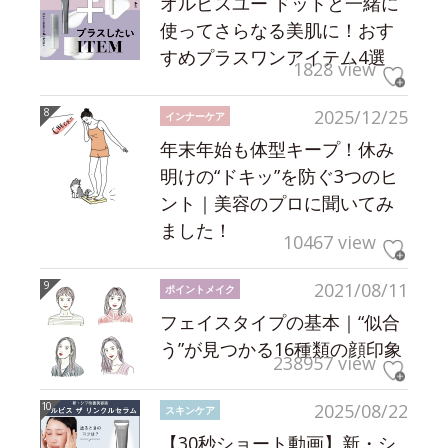
オルビスユー ドットと一緒に
使ってさらなる美肌に！おす
すめプラスワンアイテム4選
1828 view
2025/12/25
インナーケア
年末年始も体型キープ！休み
明けの“ドキッ”を防ぐ3つのヒ
ント｜美容のプロに聞いてみ
ました！
10467 view
2021/08/11
ポイントメイク
フェイスタイプの基本｜“似合
う”が見つかる16種類の顔印象
238957 view
2025/08/22
スキンケア
【30秒ショート動画】新・シ