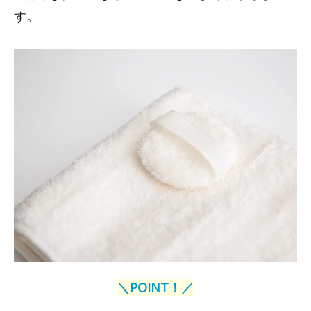
す。
＼POINT！／