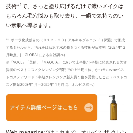
1
技術*
で、さっと塗り広げるだけで濃いメイクは
もちろん毛穴悩みも取り去り、一瞬で気持ちのい
い素肌へ導きます。
*1 ポーラ化成独自の（Ｃ１２－２０）アルキルグルコシド（保湿）で形成
するミセルから、汚れをはね返す水の膜をつくる技術が日本初（2024年12
月時点、J－GLOBALによる自社調べ）
※「VOCE」「美的」「MAQUIA」において上半期/下半期に発表される美容
賢者のベストコスメクレンジング部門での上半期１位、かつ＠cosmeベス
トコスメアワード下半期クレンジング新人賞１位を受賞したこと（ベストコ
スメ開始2003年1月～2025年11月時点、オルビス調べ）
Web magazineではこれまで「オルビス ザ クレン