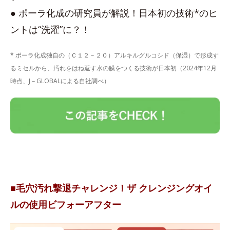
● ポーラ化成の研究員が解説！日本初の技術*のヒ
ントは“洗濯”に？！
* ポーラ化成独自の（Ｃ１２－２０）アルキルグルコシド（保湿）で形成す
るミセルから、汚れをはね返す水の膜をつくる技術が日本初（2024年12月
時点、J－GLOBALによる自社調べ）
■毛穴汚れ撃退チャレンジ！ザ クレンジングオイ
ルの使用ビフォーアフター