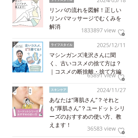
2024/03/18
リンパの流れを図解！正しい
リンパマッサージでむくみを
解消
1833897 view
2025/12/11
ライフスタイル
マシンガンズ滝沢さんに聞
く、古いコスメの捨て方は？
｜コスメの断捨離・捨て方編
65891 view
2024/11/27
スキンケア
あなたは“薄肌さん”？それと
も“厚肌さん”？ユードットシリ
ーズのおすすめの使い方、教
えます！
36583 view