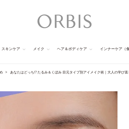
スキンケア
メイク
ヘア＆ボディケア
インナーケア（
め
あなたはどっち!? たるみ＆くぼみ 目元タイプ別アイメイク術｜大人の学び直し