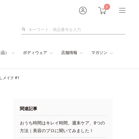
0
検
索
食品）
ボディウェア
店舗情報
マガジン
メイク #1
関連記事
おうち時間はキレイ時間。週末ケア、8つの
方法｜美容のプロに聞いてみました！