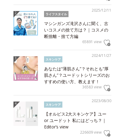
2025/12/11
ライフスタイル
マシンガンズ滝沢さんに聞く、古
いコスメの捨て方は？｜コスメの
断捨離・捨て方編
65891 view
2024/11/27
スキンケア
あなたは“薄肌さん”？それとも“厚
肌さん”？ユードットシリーズのお
すすめの使い方、教えます！
36583 view
2023/08/30
スキンケア
【オルビス2大スキンケア】ユー
or ユードット 私にはどっち？｜
Editor’s view
226609 view