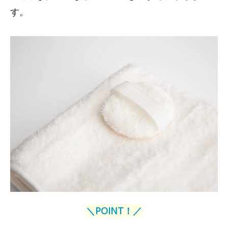
す。
＼POINT！／