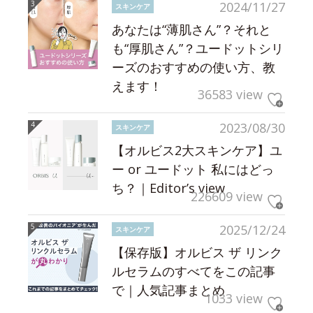
2024/11/27
スキンケア
あなたは“薄肌さん”？それと
も“厚肌さん”？ユードットシリ
ーズのおすすめの使い方、教
えます！
36583 view
2023/08/30
スキンケア
【オルビス2大スキンケア】ユ
ー or ユードット 私にはどっ
ち？｜Editor’s view
226609 view
2025/12/24
スキンケア
【保存版】オルビス ザ リンク
ルセラムのすべてをこの記事
で｜人気記事まとめ
1033 view