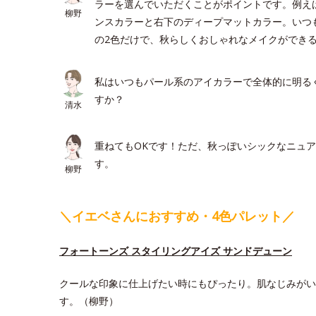
ラーを選んでいただくことがポイントです。例え
柳野
ンスカラーと右下のディープマットカラー。いつ
の2色だけで、秋らしくおしゃれなメイクができ
私はいつもパール系のアイカラーで全体的に明る
すか？
清水
重ねてもOKです！ただ、秋っぽいシックなニュ
す。
柳野
＼イエベさんにおすすめ・4色パレット／
フォートーンズ スタイリングアイズ サンドデューン
クールな印象に仕上げたい時にもぴったり。肌なじみがい
す。（柳野）