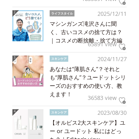
2025/12/11
ライフスタイル
マシンガンズ滝沢さんに聞
く、古いコスメの捨て方は？
｜コスメの断捨離・捨て方編
65891 view
2024/11/27
スキンケア
あなたは“薄肌さん”？それと
も“厚肌さん”？ユードットシリ
ーズのおすすめの使い方、教
えます！
36583 view
2023/08/30
スキンケア
【オルビス2大スキンケア】ユ
ー or ユードット 私にはどっ