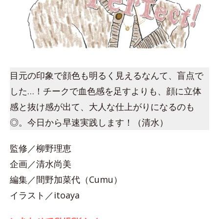
目元の印象で顔色も明るく見えるなんて、盲点で
した…！チークで血色感を足すよりも、顔に立体
感と抜け感が出て、大人な仕上がりになるのも
◎。今日から早速実践します！（清水）
監修／柳野理恵
企画／清水尚美
編集／間野加菜代（Cumu）
イラスト／itoaya