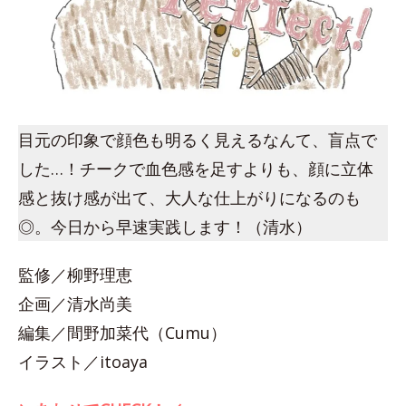
目元の印象で顔色も明るく見えるなんて、盲点で
した…！チークで血色感を足すよりも、顔に立体
感と抜け感が出て、大人な仕上がりになるのも
◎。今日から早速実践します！（清水）
監修／柳野理恵
企画／清水尚美
編集／間野加菜代（Cumu）
イラスト／itoaya