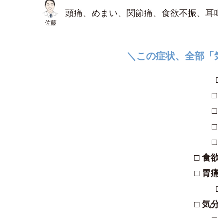
頭痛、めまい、関節痛、食欲不振、耳
佐藤
＼この症状、全部「
□ 食
□ 胃
□ 気