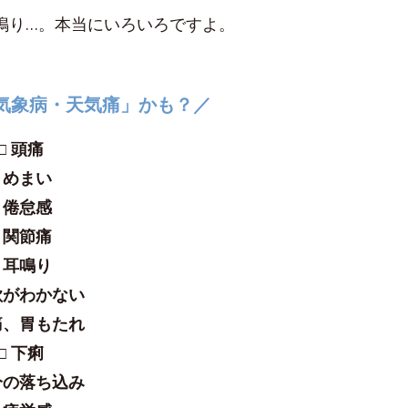
鳴り…。本当にいろいろですよ。
気象病・天気痛」かも？／
□ 頭痛
□ めまい
□ 倦怠感
□ 関節痛
□ 耳鳴り
欲がわかない
痛、胃もたれ
□ 下痢
分の落ち込み