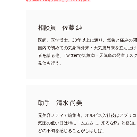
相談員 佐藤 純
医師、医学博士。30年以上に渡り、気象と痛みの関
国内で初めての気象病外来・天気痛外来を立ち上げ
者を診る他、Twitterで気象病・天気痛の発症リ
発信も行う。
助手 清水 尚美
元美容メディア編集者。オルビス入社後はアプリコ
気圧の低い日は特に「ムムム…。来るな!?」と察知
どの不調を感じることがしばしば。