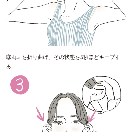
③両耳を折り曲げ、その状態を5秒ほどキープす
る。