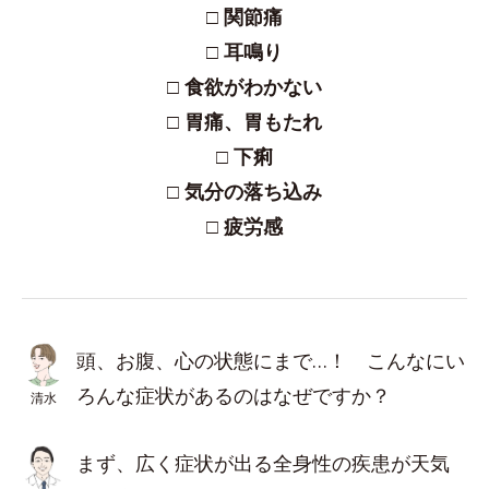
□ 関節痛
□ 耳鳴り
□ 食欲がわかない
□ 胃痛、胃もたれ
□ 下痢
□ 気分の落ち込み
□ 疲労感
頭、お腹、心の状態にまで…！ こんなにい
ろんな症状があるのはなぜですか？
清水
まず、広く症状が出る全身性の疾患が天気