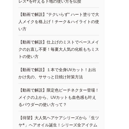
レス*を叶える下地の使い方を伝授
【動画で解説】“テクいらず” ハート塗りで大
人メイクを格上げ！チーク＆ハイライトの使
い方
【動画で解説】仕上げのミストでベースメイ
クのお直し不要！毎夏大人気の化粧もちミス
トの使い方
【動画で解説】１本で全身UVカット！お出
かけ先の、ササっと日焼け対策方法
【動画で解説】限定色ピーチネクター登場！
メイクの上から、UVカットも血色感も叶え
るパウダーの使い方って？
【待望】大人気ヘアケアシリーズから「生ツ
ヤ*」ヘアオイル誕生！シリーズ全アイテム