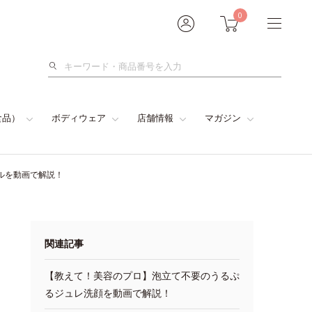
0
検
索
食品）
ボディウェア
店舗情報
マガジン
ルを動画で解説！
関連記事
【教えて！美容のプロ】泡立て不要のうるぷ
るジュレ洗顔を動画で解説！