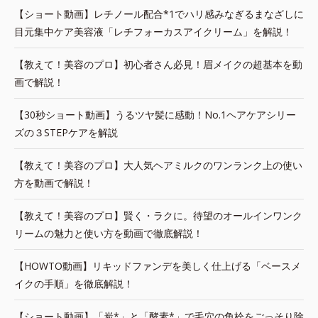
【ショート動画】レチノール配合*1でハリ感みなぎるまなざしに
目元集中ケア美容液「レチフォーカスアイクリーム」を解説！
【教えて！美容のプロ】初心者さん必見！眉メイクの超基本を動
画で解説！
【30秒ショート動画】うるツヤ髪に感動！No.1ヘアケアシリー
ズの３STEPケアを解説
【教えて！美容のプロ】大人気ヘアミルクのワンランク上の使い
方を動画で解説！
【教えて！美容のプロ】賢く・ラクに。待望のオールインワンク
リームの魅力と使い方を動画で徹底解説！
【HOWTO動画】リキッドファンデを美しく仕上げる「ベースメ
イクの手順」を徹底解説！
【ショート動画】「炭*」と「酵素*」で毛穴の角栓をごっそり除