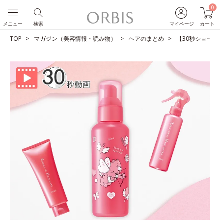
0
メニュー
検索
マイページ
カート
TOP
マガジン（美容情報・読み物）
ヘアのまとめ
【30秒ショート