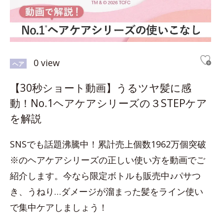
0 view
ヘア
【30秒ショート動画】うるツヤ髪に感
動！No.1ヘアケアシリーズの３STEPケア
を解説
SNSでも話題沸騰中！累計売上個数1962万個突破
※のヘアケアシリーズの正しい使い方を動画でご
紹介します。今なら限定ボトルも販売中♪パサつ
き、うねり…ダメージが溜まった髪をライン使い
で集中ケアしましょう！