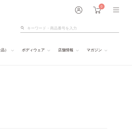
0
検
索
食品）
ボディウェア
店舗情報
マガジン