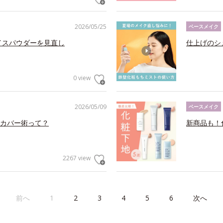
2026/05/25
ベースメイク
イスパウダーを見直し
仕上げのシ
0 view
2026/05/09
ベースメイク
カバー術って？
新商品も！
2267 view
前へ
1
2
3
4
5
6
次へ