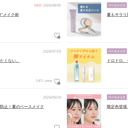
NEW
2026/08/05
ベースメイク
け”メイク術
夏もサラリ
2026/07/03
ベースメイク
たくない。
ドロドロ、
5471 view
2026/06/29
ベースメイク
防止！夏のベースメイク
限定色登場