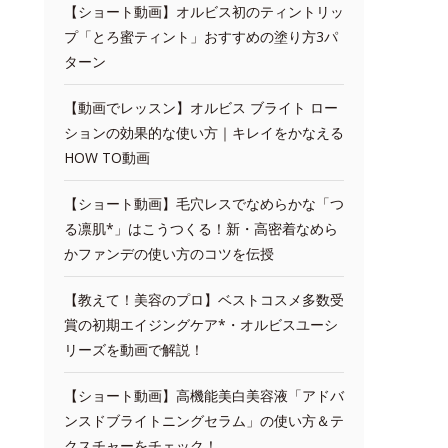
【ショート動画】オルビス初のティントリッ
プ「とろ蜜ティント」おすすめの塗り方3パ
ターン
【動画でレッスン】オルビス ブライト ロー
ションの効果的な使い方｜キレイをかなえる
HOW TO動画
【ショート動画】毛穴レスでなめらかな「つ
る凛肌*」はこうつくる！新・高密着なめら
かファンデの使い方のコツを伝授
【教えて！美容のプロ】ベストコスメ多数受
賞の初期エイジングケア*・オルビスユーシ
リーズを動画で解説！
【ショート動画】高機能美白美容液「アドバ
ンスドブライトニングセラム」の使い方＆テ
クスチャーをチェック！