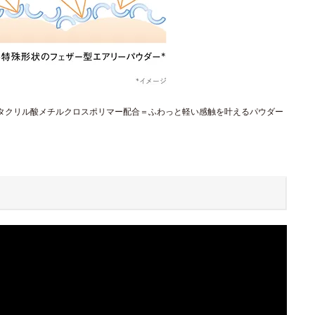
メタクリル酸メチルクロスポリマー配合＝ふわっと軽い感触を叶えるパウダー