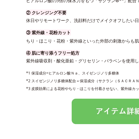
ヒアルロン酸の5倍の保水力をもつ「サクラン®*
」配合
② クレンジング不要
休日やリモートワーク、洗顔料だけでメイクオフしたい日
③ 紫外線・花粉カット
ちり・ほこり・花粉・紫外線といった外部の刺激からも肌
④ 肌に寄り添うフリー処方
紫外線吸収剤・酸化亜鉛・グリセリン・パラベンを使用
*1 保湿成分=ヒアルロン酸Ｎａ、スイゼンジノリ多糖体
*2 スイゼンジノリ多糖体配合＝保湿成分（サクラン（ＳＡＣＲＡ
*3 皮膜効果による花粉やちり・ほこりを付着させない、紫外線カ