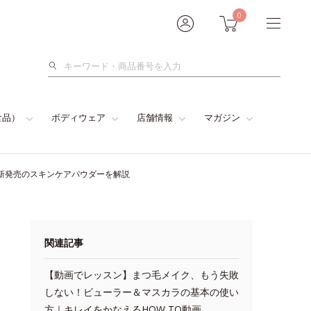
0
検
索
食品）
ボディウェア
店舗情報
マガジン
新発売のスキンケアパウダーを解説
関連記事
【動画でレッスン】まつ毛メイク、もう失敗
しない！ビューラー＆マスカラの基本の使い
方｜キレイをかなえるHOW TO動画